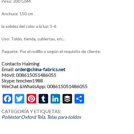
Peso: 300 GSM
Anchura: 150 cm
la solidez del color a la luz: 5-6
Uso: Toldo, tienda, cubiertas, etc..
Paquete: Por el rodillo o según el requisito de cliente.
Contacto Haiming
Email:
order@china-fabrics.net
Móvil: 008615051486055
Skype: hmchen1988
WeChat &WhatsApp: 008615051486055
Facebook
Twitter
Pinterest
Tumblr
LinkedIn
Buffer
Share
CATEGORÍA Y ETIQUETAS:
Poliéster Oxford Tela
,
Telas para toldos