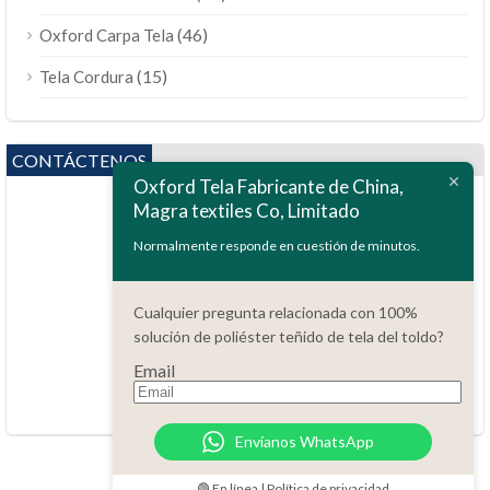
(46)
Oxford Carpa Tela
(15)
Tela Cordura
CONTÁCTENOS
Oxford Tela Fabricante de China,
Magra textiles Co, Limitado
Normalmente responde en cuestión de minutos.
Cualquier pregunta relacionada con 100%
preguntas?
solución de poliéster teñido de tela del toldo?
86.15051486055
Email
order@china-fabrics.net
24 horas cada día 7 días a la semana
Envíanos WhatsApp
🟢 En línea | Política de privacidad