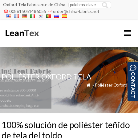
Oxford Tela Fabricante de China
008615051486055
order@china-fabrics.net


POLIÉSTER OXFORD TELA
»
Poliéster Oxford Tela

100% solución de poliéster teñido
de tela del toldo