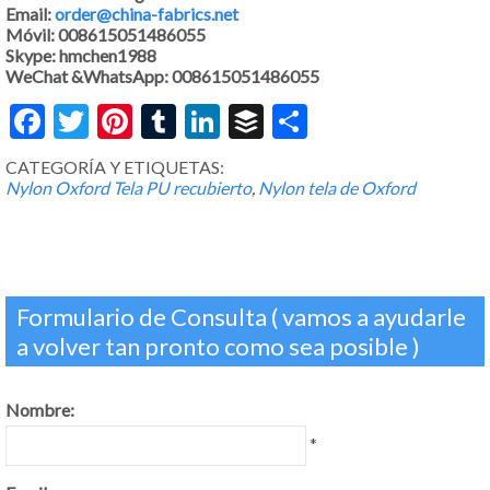
Email:
order@china-fabrics.net
Móvil: 008615051486055
Skype: hmchen1988
WeChat &WhatsApp: 008615051486055
Facebook
Twitter
Pinterest
Tumblr
LinkedIn
Buffer
Share
CATEGORÍA Y ETIQUETAS:
Nylon Oxford Tela PU recubierto
,
Nylon tela de Oxford
Formulario de Consulta ( vamos a ayudarle
a volver tan pronto como sea posible )
Nombre:
*