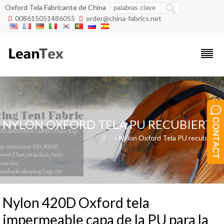
Oxford Tela Fabricante de China
008615051486055
order@china-fabrics.net


NYLON OXFORD TELA PU RECUBIERTO
»
»
Nylon Oxford Tela PU recubierto

Nylon 420D Oxford tela
impermeable capa de la PU para la