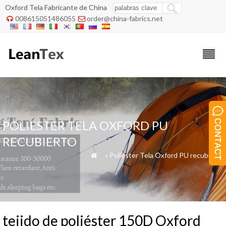
Oxford Tela Fabricante de China
008615051486055
order@china-fabrics.net


POLIÉSTER TELA OXFORD PU
RECUBIERTO
»
»
Poliéster Tela Oxford PU recubierto

tejido de poliéster 150D Oxford