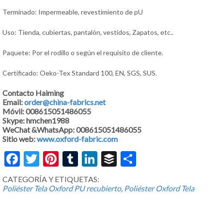
Terminado: Impermeable, revestimiento de pU
Uso: Tienda, cubiertas, pantalón, vestidos, Zapatos, etc..
Paquete: Por el rodillo o según el requisito de cliente.
Certificado: Oeko-Tex Standard 100, EN, SGS, SUS.
Contacto Haiming
Email:
order@china-fabrics.net
Móvil: 008615051486055
Skype: hmchen1988
WeChat &WhatsApp: 008615051486055
Sitio web:
www.oxford-fabric.com
Facebook
Twitter
Pinterest
Tumblr
LinkedIn
Buffer
Share
CATEGORÍA Y ETIQUETAS:
Poliéster Tela Oxford PU recubierto
,
Poliéster Oxford Tela