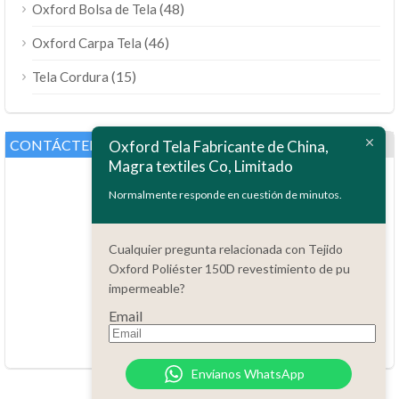
(48)
Oxford Bolsa de Tela
(46)
Oxford Carpa Tela
(15)
Tela Cordura
CONTÁCTENOS
Oxford Tela Fabricante de China,
Magra textiles Co, Limitado
Normalmente responde en cuestión de minutos.
Cualquier pregunta relacionada con Tejido
Oxford Poliéster 150D revestimiento de pu
preguntas?
impermeable?
86.15051486055
Email
order@china-fabrics.net
24 horas cada día 7 días a la semana
Envíanos WhatsApp