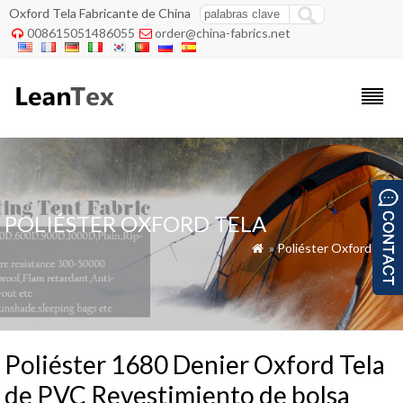
Oxford Tela Fabricante de China
008615051486055
order@china-fabrics.net


POLIÉSTER OXFORD TELA
»
Poliéster Oxford Tela

Poliéster 1680 Denier Oxford Tela
de PVC Revestimiento de bolsa