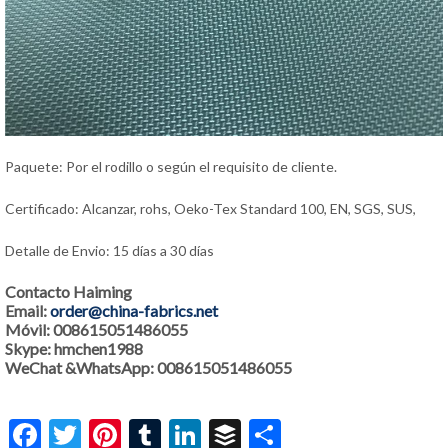
Paquete: Por el rodillo o según el requisito de cliente.
Certificado: Alcanzar, rohs, Oeko-Tex Standard 100, EN, SGS, SUS,
Detalle de Envio: 15 días a 30 días
Contacto Haiming
Email:
order@china-fabrics.net
Móvil: 008615051486055
Skype: hmchen1988
WeChat &WhatsApp: 008615051486055
Facebook
Twitter
Pinterest
Tumblr
LinkedIn
Buffer
Share