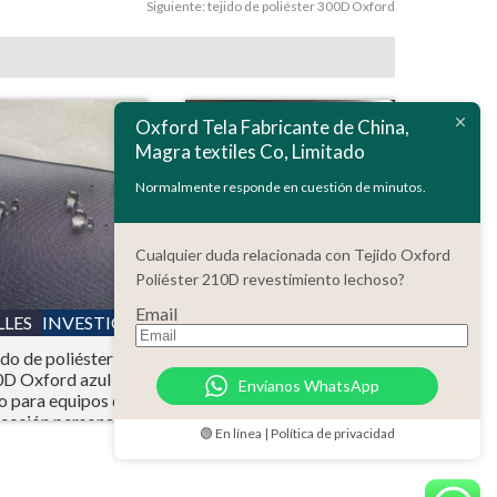
Siguiente:
tejido de poliéster 300D Oxford
Oxford Tela Fabricante de China,
Magra textiles Co, Limitado
Normalmente responde en cuestión de minutos.
Cualquier duda relacionada con Tejido Oxford
Poliéster 210D revestimiento lechoso?
Email
LLES
INVESTIGACIÓN
DETALLES
INVESTIGACIÓN
ido de poliéster
Poliéster 150D Ripstop
D Oxford azul
impermeable de tela
Envíanos WhatsApp
o para equipos de
Oxford revestimiento
ección personal
de PU con retardante de
🟢 En línea | Política de privacidad
(EPP)
llama CPAI-84 Standard