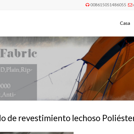
008615051486055


Casa
do de revestimiento lechoso Poliést