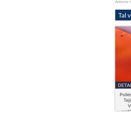
Anterior:
Tal 
DETA
Polié
Tej
V
cert
p
Prot