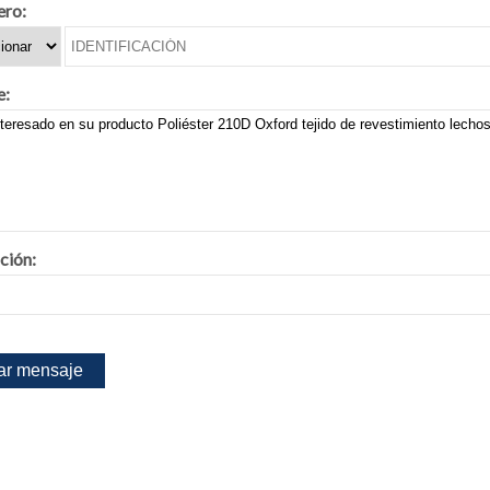
ero:
e:
ción: