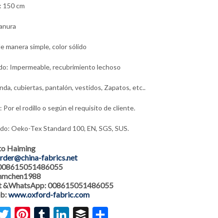
: 150 cm
lanura
e manera simple, color sólido
o: Impermeable, recubrimiento lechoso
nda, cubiertas, pantalón, vestidos, Zapatos, etc..
Por el rodillo o según el requisito de cliente.
ado: Oeko-Tex Standard 100, EN, SGS, SUS.
to Haiming
rder@china-fabrics.net
 008615051486055
 hmchen1988
 &WhatsApp: 008615051486055
eb:
www.oxford-fabric.com
acebook
Twitter
Pinterest
Tumblr
LinkedIn
Buffer
Share