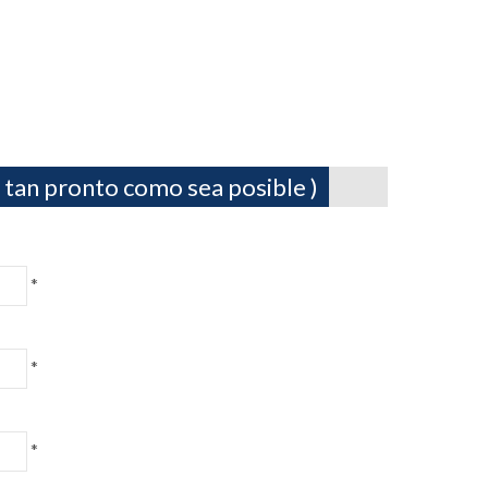
 tan pronto como sea posible )
*
*
*