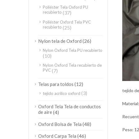
Poliéster Tela Oxford PU
recubierto
(37)
Poliéster Oxford Tela PVC
recubierto
(25)
(26)
Nylon tela de Oxford
Nylon Oxford Tela PU recubierto
(10)
Nylon Oxford Tela recubierto de
PVC
(7)
(12)
Telas para toldos
tejido d
(3)
tejido acrílico oxford
Material
Oxford Tela Tela de conductos
de aire
(4)
Recuento
(48)
Oxford Bolsa de Tela
Peso: 1
(46)
Oxford Carpa Tela