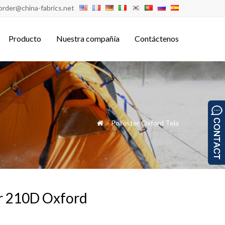
order@china-fabrics.net
Producto
Nuestra compañía
Contáctenos
»
Poliéster Oxford Tela

er 210D Oxford