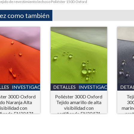
tejido de revestimiento lechoso Poliéster 150D Oxford
vez como también
LLES
INVESTIGACIÓN
DETALLES
INVESTIGACIÓN
DETA
ster 300D Oxford
Poliéster 300D Oxford
Tej
ido Naranja Alta
Tejido amarillo de alta
300
isibilidad con
visibilidad con
marin
ificado EN20471
certificado EN20471
prot
ara Equipo de
para Equipo de
ección Individual
Protección Personal
(EPP)
(EPP)