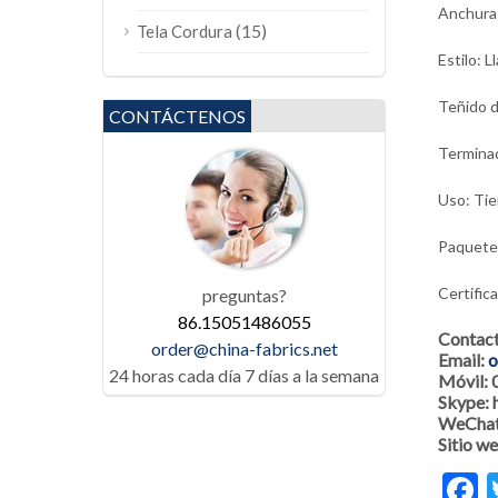
Anchura
(15)
Tela Cordura
Estilo: L
Teñido d
CONTÁCTENOS
Terminad
Uso: Tie
Paquete: 
Certific
preguntas?
86.15051486055
Contac
order@china-fabrics.net
Email:
o
24 horas cada día 7 días a la semana
Móvil:
Skype:
WeChat
Sitio w
F