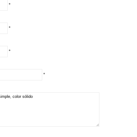
*
*
*
*