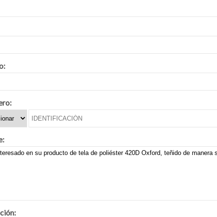
o:
ero:
e:
ción: