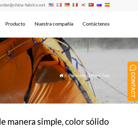
order@china-fabrics.net
Producto
Nuestra compañía
Contáctenos
»
Poliéster Oxford Tela

e manera simple, color sólido