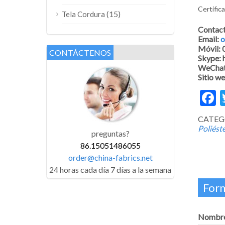
Certific
(15)
Tela Cordura
Contac
Email:
o
Móvil:
CONTÁCTENOS
Skype:
WeChat
Sitio w
F
CATEG
Poliést
preguntas?
86.15051486055
order@china-fabrics.net
24 horas cada día 7 días a la semana
Form
Nombre