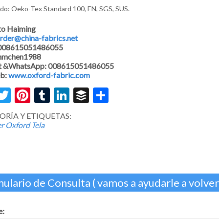
ado: Oeko-Tex Standard 100, EN, SGS, SUS.
to Haiming
rder@china-fabrics.net
 008615051486055
 hmchen1988
 &WhatsApp: 008615051486055
eb:
www.oxford-fabric.com
acebook
Twitter
Pinterest
Tumblr
LinkedIn
Buffer
Share
ORÍA Y ETIQUETAS:
er Oxford Tela
ulario de Consulta ( vamos a ayudarle a volver
: