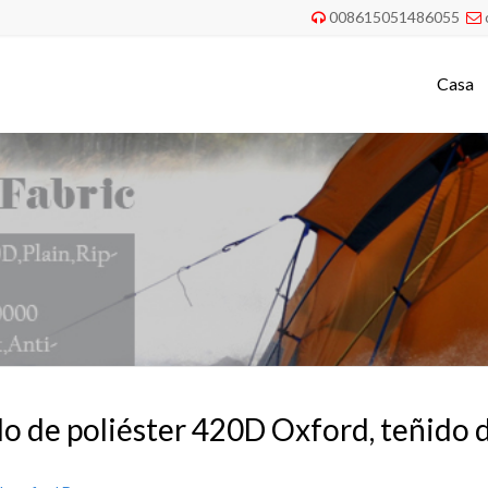
008615051486055


Casa
do de poliéster 420D Oxford, teñido d