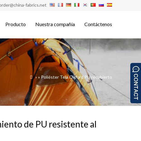
order@china-fabrics.net
Producto
Nuestra compañía
Contáctenos
»
»
Poliéster Tela Oxford PU recubierto

iento de PU resistente al