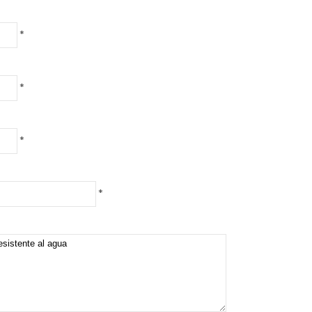
*
*
*
*