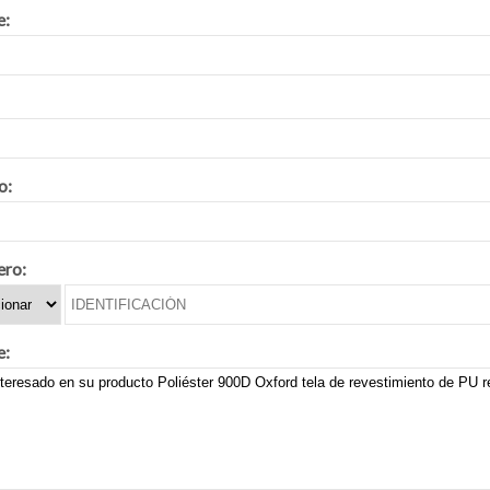
:
o:
ero:
e: