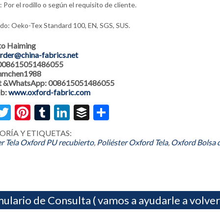
Por el rodillo o según el requisito de cliente.
ado: Oeko-Tex Standard 100, EN, SGS, SUS.
to Haiming
rder@china-fabrics.net
 008615051486055
 hmchen1988
 &WhatsApp: 008615051486055
eb:
www.oxford-fabric.com
acebook
Twitter
Pinterest
Tumblr
LinkedIn
Buffer
Share
ORÍA Y ETIQUETAS:
er Tela Oxford PU recubierto
,
Poliéster Oxford Tela
,
Oxford Bolsa d
ulario de Consulta ( vamos a ayudarle a volver