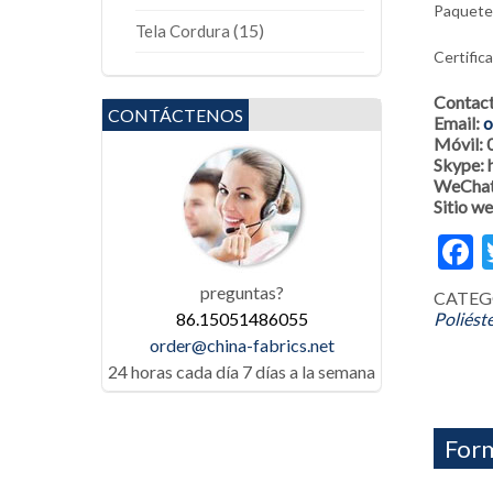
Paquete: 
(15)
Tela Cordura
Certific
Contac
CONTÁCTENOS
Email:
o
Móvil:
Skype:
WeChat
Sitio w
F
preguntas?
CATEG
86.15051486055
Poliést
order@china-fabrics.net
24 horas cada día 7 días a la semana
Form