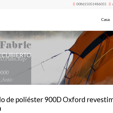
008615051486055


Casa
RECUBIERTO
do de poliéster 900D Oxford revestim
a