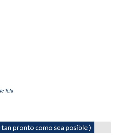
e Tela
 tan pronto como sea posible )