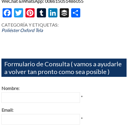
WeChat &WhatsApp: 008615051486055
Facebook
Twitter
Pinterest
Tumblr
LinkedIn
Buffer
Share
CATEGORÍA Y ETIQUETAS:
Poliéster Oxford Tela
Formulario de Consulta ( vamos a ayudarle
a volver tan pronto como sea posible )
Nombre:
*
Email:
*