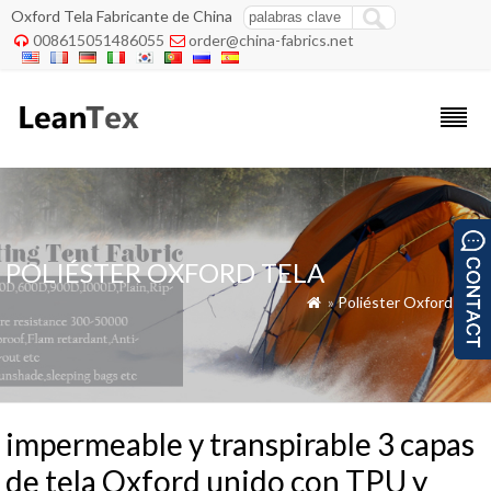
Oxford Tela Fabricante de China
008615051486055
order@china-fabrics.net


POLIÉSTER OXFORD TELA
»
Poliéster Oxford Tela

impermeable y transpirable 3 capas
de tela Oxford unido con TPU y