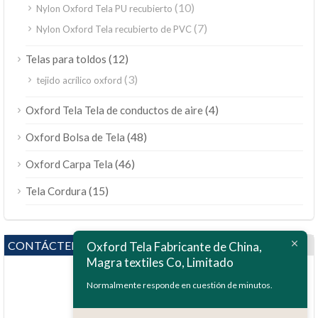
(10)
Nylon Oxford Tela PU recubierto
(7)
Nylon Oxford Tela recubierto de PVC
(12)
Telas para toldos
(3)
tejido acrílico oxford
(4)
Oxford Tela Tela de conductos de aire
(48)
Oxford Bolsa de Tela
(46)
Oxford Carpa Tela
(15)
Tela Cordura
CONTÁCTENOS
Oxford Tela Fabricante de China,
Magra textiles Co, Limitado
Normalmente responde en cuestión de minutos.