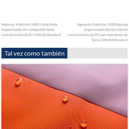
Anterior:
Poliéster 300D Oxford tela
Siguiente:
Poliéster 150D Ripstop
impermeable de combustión lenta
impermeable de tela Oxford
revestimiento de PU CPAI-84 Standard
revestimiento de PU con retardante de
llama CPAI-84 Standard
Tal vez como también