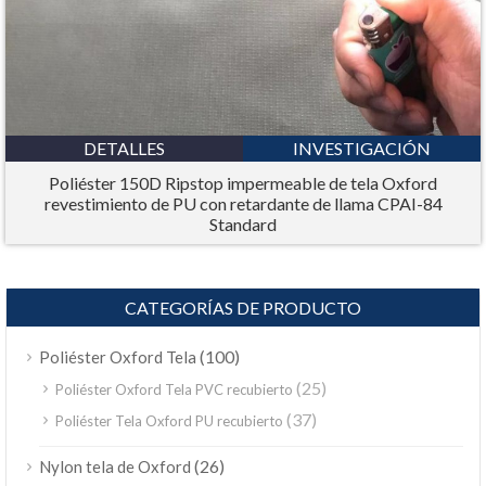
DETALLES
INVESTIGACIÓN
Poliéster 150D Ripstop impermeable de tela Oxford
revestimiento de PU con retardante de llama CPAI-84
Standard
CATEGORÍAS DE PRODUCTO
(100)
Poliéster Oxford Tela
(25)
Poliéster Oxford Tela PVC recubierto
(37)
Poliéster Tela Oxford PU recubierto
(26)
Nylon tela de Oxford