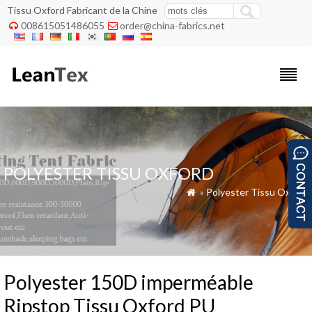
Tissu Oxford Fabricant de la Chine
008615051486055
order@china-fabrics.net


POLYESTER TISSU OXFORD
»
Polyester Tissu Oxford

Polyester 150D imperméable
Ripstop Tissu Oxford PU