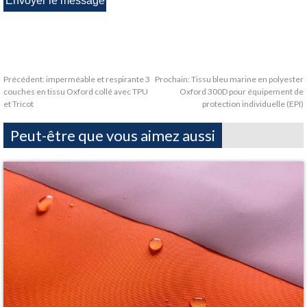
Précédent:
imperméable et respirante 3
Prochain:
Tissu bleu marine en polyester
couches en tissu Oxford collé avec TPU
Oxford 300D pour équipement de
et Tricot
protection individuelle (EPI)
Peut-être que vous aimez aussi