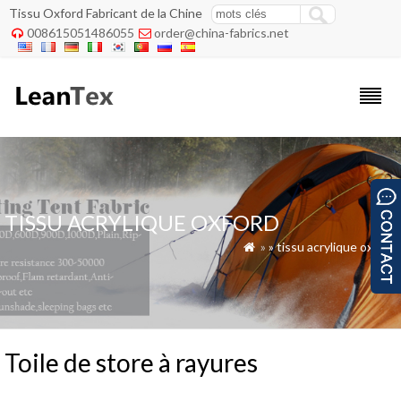
Tissu Oxford Fabricant de la Chine
008615051486055
order@china-fabrics.net


TISSU ACRYLIQUE OXFORD
»
»
tissu acrylique oxford

Toile de store à rayures