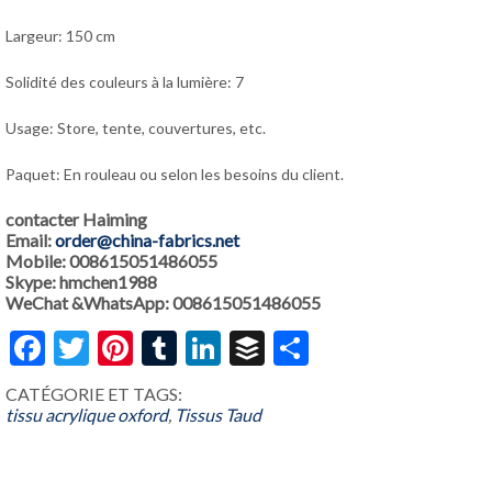
Largeur: 150 cm
Solidité des couleurs à la lumière: 7
Usage: Store, tente, couvertures, etc.
Paquet: En rouleau ou selon les besoins du client.
contacter Haiming
Email:
order@china-fabrics.net
Mobile: 008615051486055
Skype: hmchen1988
WeChat &WhatsApp: 008615051486055
Facebook
Twitter
Pinterest
Tumblr
LinkedIn
Buffer
Share
CATÉGORIE ET ​​TAGS:
tissu acrylique oxford
,
Tissus Taud