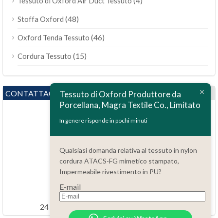
(4)
Tessuto di Oxford Air Duct Tessuto
(48)
Stoffa Oxford
(46)
Oxford Tenda Tessuto
(15)
Cordura Tessuto
CONTATTACI
Tessuto di Oxford Produttore da
Porcellana, Magra Textile Co., Limitato
In genere risponde in pochi minuti
Qualsiasi domanda relativa al tessuto in nylon
cordura ATACS-FG mimetico stampato,
Domande?
Impermeabile rivestimento in PU?
86.15051486055
E-mail
order@china-fabrics.net
24 ore ogni giorno 7 giorni ogni settimana