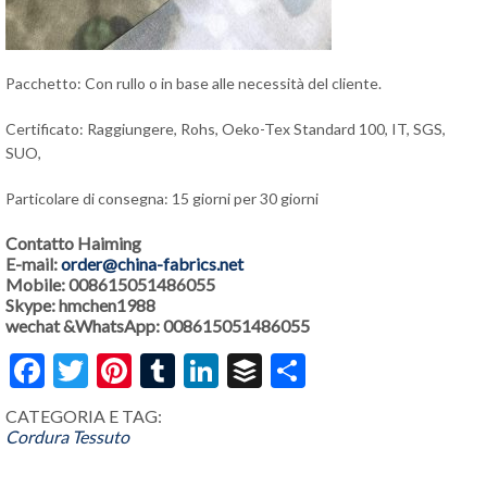
Pacchetto: Con rullo o in base alle necessità del cliente.
Certificato: Raggiungere, Rohs, Oeko-Tex Standard 100, IT, SGS,
SUO,
Particolare di consegna: 15 giorni per 30 giorni
Contatto Haiming
E-mail:
order@china-fabrics.net
Mobile: 008615051486055
Skype: hmchen1988
wechat &WhatsApp: 008615051486055
Facebook
Twitter
Pinterest
Tumblr
LinkedIn
Buffer
Share
CATEGORIA E TAG:
Cordura Tessuto