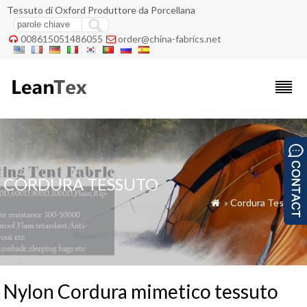
Tessuto di Oxford Produttore da Porcellana
008615051486055
order@china-fabrics.net


CORDURA TESSUTO
»
Cordura Tessuto

Nylon Cordura mimetico tessuto