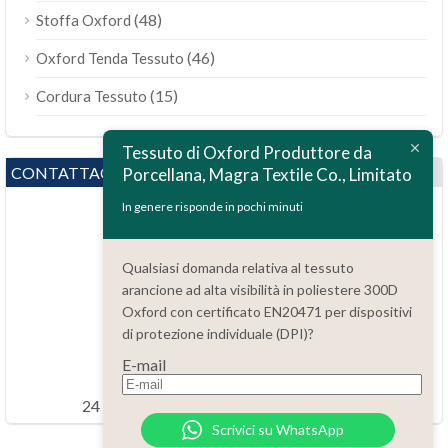
(48)
Stoffa Oxford
(46)
Oxford Tenda Tessuto
(15)
Cordura Tessuto
Tessuto di Oxford Produttore da
CONTATTACI
Porcellana, Magra Textile Co., Limitato
In genere risponde in pochi minuti
Qualsiasi domanda relativa al tessuto
arancione ad alta visibilità in poliestere 300D
Oxford con certificato EN20471 per dispositivi
Domande?
di protezione individuale (DPI)?
86.15051486055
E-mail
order@china-fabrics.net
24 ore ogni giorno 7 giorni ogni settimana
Scrivici su WhatsApp