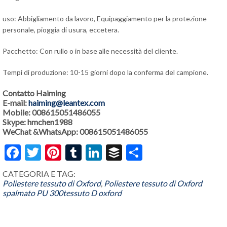
uso: Abbigliamento da lavoro, Equipaggiamento per la protezione
personale, pioggia di usura, eccetera.
Pacchetto: Con rullo o in base alle necessità del cliente.
Tempi di produzione: 10-15 giorni dopo la conferma del campione.
Contatto Haiming
E-mail:
haiming@leantex.com
Mobile: 008615051486055
Skype: hmchen1988
WeChat &WhatsApp: 008615051486055
Facebook
Twitter
Pinterest
Tumblr
LinkedIn
Buffer
Share
CATEGORIA E TAG:
Poliestere tessuto di Oxford
,
Poliestere tessuto di Oxford
spalmato PU
300tessuto D oxford