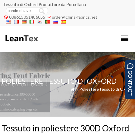
Tessuto di Oxford Produttore da Porcellana
008615051486055
order@china-fabrics.net


POLIESTERE TESSUTO DI OXFORD
»
Poliestere tessuto di Oxford

Tessuto in poliestere 300D Oxford