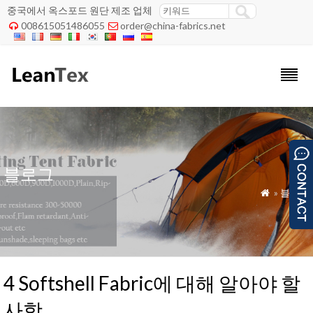
중국에서 옥스포드 원단 제조 업체
008615051486055
order@china-fabrics.net


블로그
»
블로그

4 Softshell Fabric에 대해 알아야 할
사항