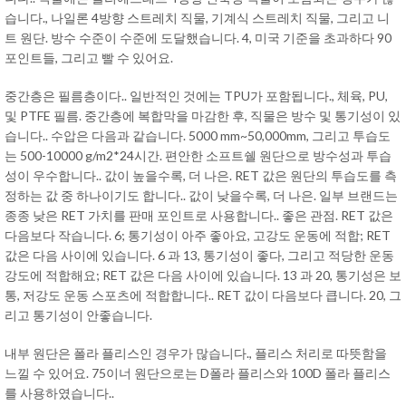
습니다., 나일론 4방향 스트레치 직물, 기계식 스트레치 직물, 그리고 니
트 원단. 방수 수준이 수준에 도달했습니다. 4, 미국 기준을 초과하다 90
포인트들, 그리고 빨 수 있어요.
중간층은 필름층이다.. 일반적인 것에는 TPU가 포함됩니다., 체육, PU,
및 PTFE 필름. 중간층에 복합막을 마감한 후, 직물은 방수 및 통기성이 있
습니다.. 수압은 다음과 같습니다. 5000 mm~50,000mm, 그리고 투습도
는 500-10000 g/m2*24시간. 편안한 소프트쉘 원단으로 방수성과 투습
성이 우수합니다.. 값이 높을수록, 더 나은. RET 값은 원단의 투습도를 측
정하는 값 중 하나이기도 합니다.. 값이 낮을수록, 더 나은. 일부 브랜드는
종종 낮은 RET 가치를 판매 포인트로 사용합니다.. 좋은 관점. RET 값은
다음보다 작습니다. 6; 통기성이 아주 좋아요, 고강도 운동에 적합; RET
값은 다음 사이에 있습니다. 6 과 13, 통기성이 좋다, 그리고 적당한 운동
강도에 적합해요; RET 값은 다음 사이에 있습니다. 13 과 20, 통기성은 보
통, 저강도 운동 스포츠에 적합합니다.. RET 값이 다음보다 큽니다. 20, 그
리고 통기성이 안좋습니다.
내부 원단은 폴라 플리스인 경우가 많습니다., 플리스 처리로 따뜻함을
느낄 수 있어요. 75이너 원단으로는 D폴라 플리스와 100D 폴라 플리스
를 사용하였습니다..