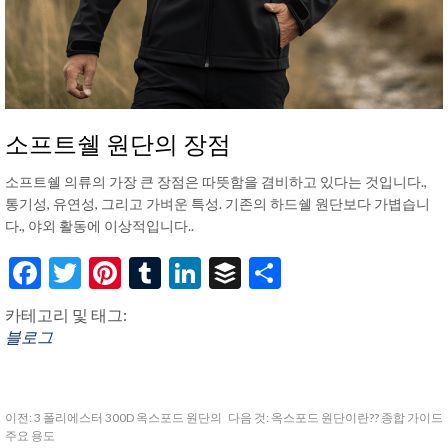
소프트쉘 원단의 장점
소프트쉘 의류의 가장 큰 장점은 따뜻함을 겸비하고 있다는 것입니다.,
통기성, 유연성, 그리고 가벼운 특성. 기존의 하드쉘 원단보다 가볍습니
다., 야외 활동에 이상적입니다..
Facebook
Twitter
Pinterest
Tumblr
LinkedIn
Buffer
Share
카테고리 및 태그:
블로그
이전:
3 폴리에스터 300D 옥스포드 원단의
다음 것:
옥스포드 원단이란?? 종합 가이드
주요 용도