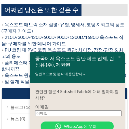
어쩌면 당신은 또한 같은 수
»
옥스포드 패브릭 소재 설명: 유형, 명세서, 코팅 & 최고의 용도
(구매자 가이드)
»
210D/300D/420D/600D/900D/1200D/1680D 옥스포드 직
물: 구매자를 위한 데니어 가이드
»
PU 코팅 대 PVC 코팅 옥스포드 원단: 차이점, 장점/단점 & 최
고의 용도
중국에서 옥스포드 원단 제조 업체, 린
»
폴리에스터 옥스포드와 나일론 옥스포드: 어느 것을 선택해야
섬유 (주), 제한된
합니까??
일반적으로 몇 분 내에 응답합니다.
»
옥스포드 원단이란?? 짜다, 재료, 및 주요 장점 (완전한 가이드)
»
말 깔개 직물은 무엇입니까?
관련된 질문 4 Softshell Fabric에 대해 알아야 할
카테고리
사항?
이메일
(16)
블로그
(0)
뉴스
WhatsApp에 우리