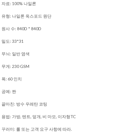
자료: 100% 나일론
유형: 나일론 옥스포드 원단
원사 수: 840D * 840D
밀도: 33*31
무늬: 일반 염색
무게: 230 GSM
폭: 60 인치
공예: 짠
끝마친: 방수 우레탄 코팅
용법: 가방, 텐트, 덮개,
비 마모, 이자형
TC
꾸러미: 롤 또는 고객 요구 사항에 따라.