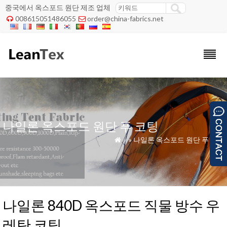
중국에서 옥스포드 원단 제조 업체
008615051486055
order@china-fabrics.net


나일론 옥스포드 원단 푸 코팅
»
»
나일론 옥스포드 원단 푸 코팅

나일론 840D 옥스포드 직물 방수 우
레탄 코팅