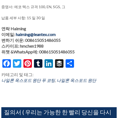
증명서: 에코 텍스 규격 100, EN, SGS, 그
납품 세부 사항: 15 일 30 일
연락 Haiming
이메일:
haiming@leantex.com
변하기 쉬운: 008615051486055
스카이프: hmchen1988
위챗 &WhatsApp에: 008615051486055
Facebook
Twitter
Pinterest
Tumblr
LinkedIn
Buffer
Share
카테고리 및 태그:
나일론 옥스포드 원단 푸 코팅
,
나일론 옥스포드 원단
질의서 ( 우리는 가능한 한 빨리 당신을 다시