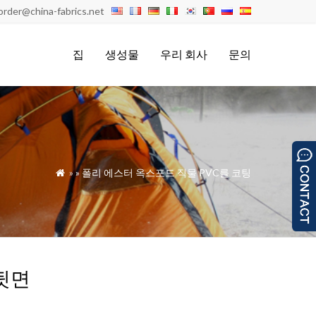
order@china-fabrics.net
집
생성물
우리 회사
문의
»
»
폴리 에스터 옥스포드 직물 PVC를 코팅

 뒷면