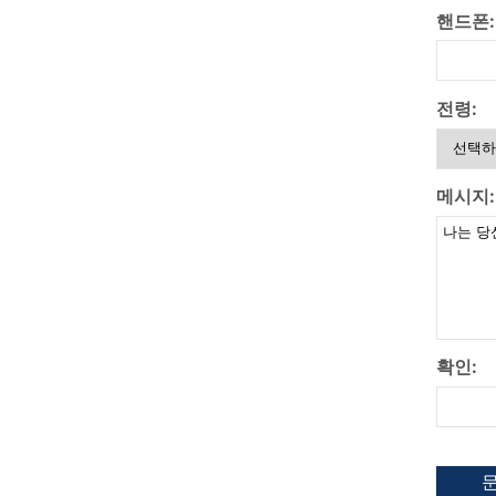
핸드폰:
전령:
메시지:
확인: