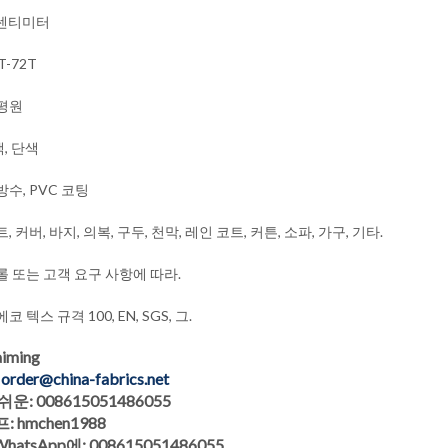
0 센티미터
T-72T
 평원
, 단색
방수, PVC 코팅
, 커버, 바지, 의복, 구두, 천막, 레인 코트, 커튼, 소파, 가구, 기타.
롤 또는 고객 요구 사항에 따라.
코 텍스 규격 100, EN, SGS, 그.
iming
:
order@china-fabrics.net
운: 008615051486055
 hmchen1988
hatsApp에: 008615051486055