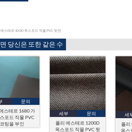
 에스테르 420D 옥스포드 직물 PVC 뒷면
면 당신은 또한 같은 수
부
문의
에스테르 1680 가
세부
문의
세
스포드 직물 PVC
폴리 에스테르 1200D
코팅을 부인
폴리 
옥스포드 직물 PVC 뒷
옥스포