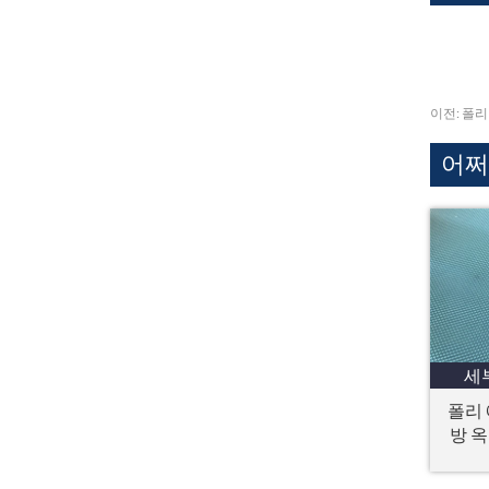
이전:
폴리
어쩌
세
폴리 
방 옥