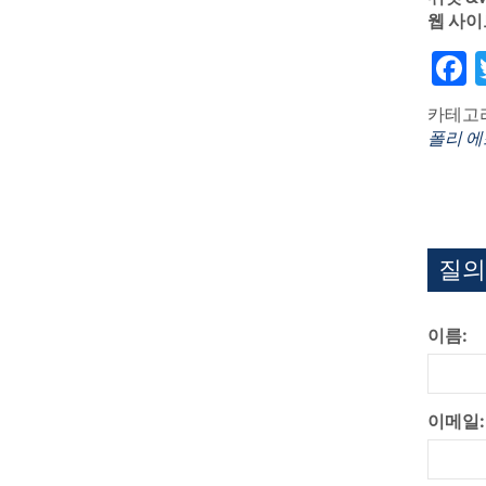
웹 사이
F
카테고리
폴리 에
질의
이름:
이메일: