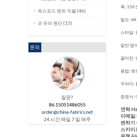
폭: 15
(46)
옥스포드 텐트 직물
밀도: 64
(15)
코 듀라 원단
스타일:
일반 염색
문의
끝마친: 
용법: 텐트
꾸러미: 
증명서: 에
질문?
86.15051486055
연락 Ha
order@china-fabrics.net
이메일
24 시간 매일 7 일 매주
변하기 쉬
스카이프:
위챗 &W