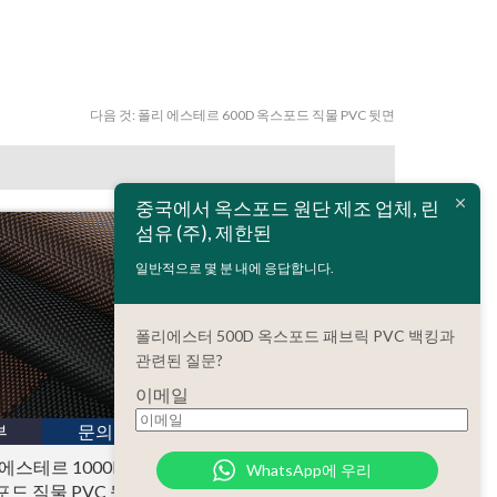
다음 것:
폴리 에스테르 600D 옥스포드 직물 PVC 뒷면
중국에서 옥스포드 원단 제조 업체, 린
섬유 (주), 제한된
일반적으로 몇 분 내에 응답합니다.
폴리에스터 500D 옥스포드 패브릭 PVC 백킹과
관련된 질문?
이메일
세부
문의
부
문의
에스테르 1000D
WhatsApp에 우리
폴리 에스테르 900D 옥
드 직물 PVC 뒷
스포드 직물 PVC 뒷면