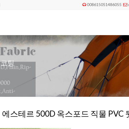
008615051486055


 코팅
 에스테르 500D 옥스포드 직물 PVC