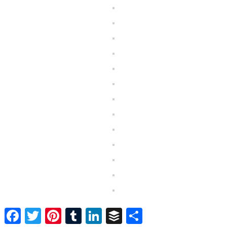
Facebook
Twitter
Pinterest
Tumblr
LinkedIn
Buffer
Share