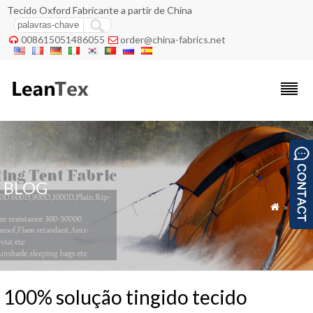
Tecido Oxford Fabricante a partir de China
008615051486055
order@china-fabrics.net


BLOG
»
Blog

100% solução tingido tecido