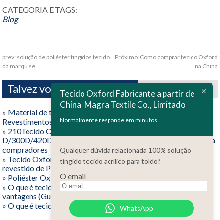
CATEGORIA E TAGS:
Blog
prev:
solução de poliéster tingidos tecido
Próximo:
Como comprar tecido Oxford
da marquise
na China
Talvez você gosta também
Tecido Oxford Fabricante a partir de
China, Magra Textile Co., Limitado
»
Material de tecido Oxford explicado: Tipos, Especificações,
Normalmente responde em minutos
Revestimentos & Melhores usos (Guia do comprador)
»
210Tecido Oxford
D/300D/420D/600D/900D/1200D/1680D: Guia negador para
compradores
Qualquer dúvida relacionada 100% solução
»
Tecido Oxford revestido de PU versus tecido Oxford
tingido tecido acrílico para toldo?
revestido de PVC: Diferenças, Prós/Contras & Melhores usos
O email
»
Poliéster Oxford vs Nylon Oxford: Qual você deve escolher?
»
O que é tecido Oxford? Tecer, Materiais, e principais
vantagens (Guia Completo)
»
O que é tecido para tapete de cavalo?
WhatsApp