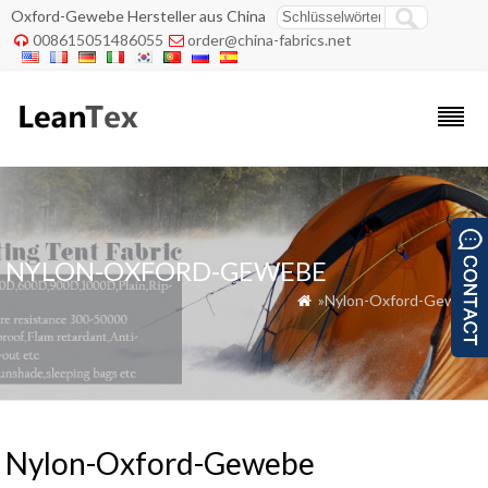
Oxford-Gewebe Hersteller aus China
008615051486055
order@china-fabrics.net


NYLON-OXFORD-GEWEBE
»Nylon-Oxford-Gewebe

Nylon-Oxford-Gewebe