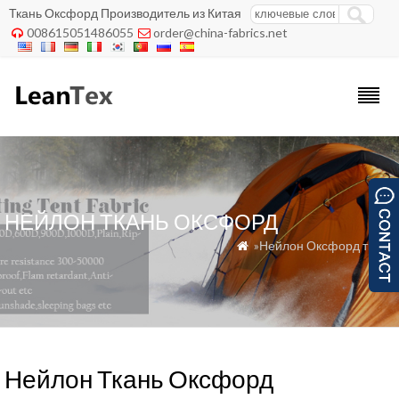
Ткань Оксфорд Производитель из Китая
008615051486055
order@china-fabrics.net


НЕЙЛОН ТКАНЬ ОКСФОРД
»Нейлон Оксфорд ткани

Нейлон Ткань Оксфорд