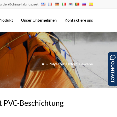
order@china-fabrics.net
Produkt
Unser Unternehmen
Kontaktiere uns
»
Polyester-Oxford-Gewebe

ht PVC-Beschichtung