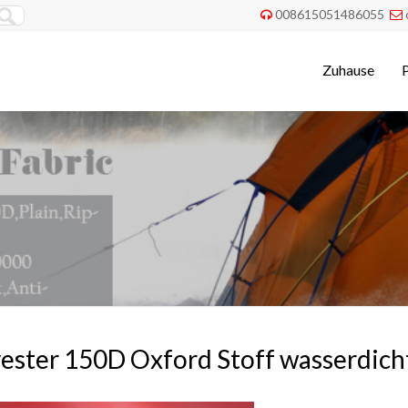
008615051486055


Zuhause
ester 150D Oxford Stoff wasserdic