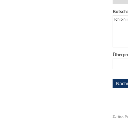
Botscha
Überpr
Zurück:
P