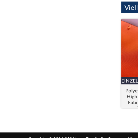
Viel
EINZE
Polye
High 
Fabr
Schut