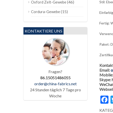
(46)
Stil: Eb
Oxford Zelt-Gewebe
(15)
Cordura-Gewebe
Einfarbig
Fertig: 
KONTAKTIERE UNS
Verwendu
Paket: D
Zertifik
Kontak
Email:
o
Fragen?
Mobile
86.15051486055
Skype:
order@china-fabrics.net
WeChat
Websei
24 Stunden täglich 7 Tage pro
Woche
F
KATEG