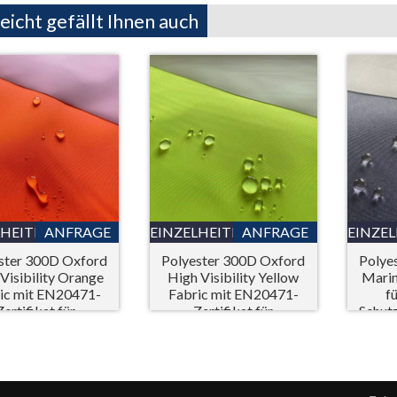
leicht gefällt Ihnen auch
LHEITEN
ANFRAGE
EINZELHEITEN
ANFRAGE
EINZE
ster 300D Oxford
Polyester 300D Oxford
Polye
Visibility Orange
High Visibility Yellow
Mari
ic mit EN20471-
Fabric mit EN20471-
f
Zertifikat für
Zertifikat für
Schut
persönliche
persönliche
zausrüstung (PSA)
Schutzausrüstung (PSA)