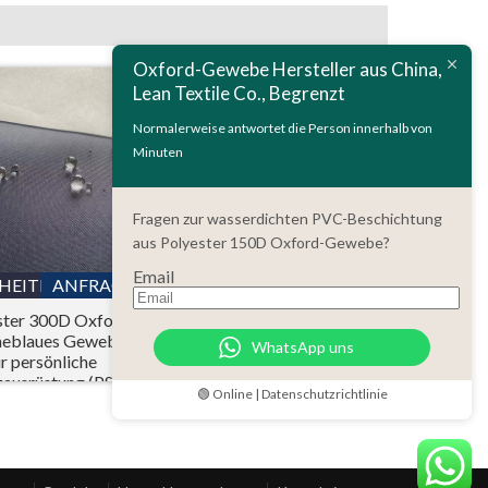
Oxford-Gewebe Hersteller aus China,
Lean Textile Co., Begrenzt
Normalerweise antwortet die Person innerhalb von
Minuten
Fragen zur wasserdichten PVC-Beschichtung
aus Polyester 150D Oxford-Gewebe?
Email
LHEITEN
ANFRAGE
EINZELHEITEN
ANFRAGE
ster 300D Oxford
Polyester 150D
neblaues Gewebe
wasserdicht Ripstop-
WhatsApp uns
ür persönliche
Oxford-Gewebe PU-
zausrüstung (PSA)
Beschichtung mit
🟢 Online | Datenschutzrichtlinie
Flammenhemmende
CPAI-84 Standard-