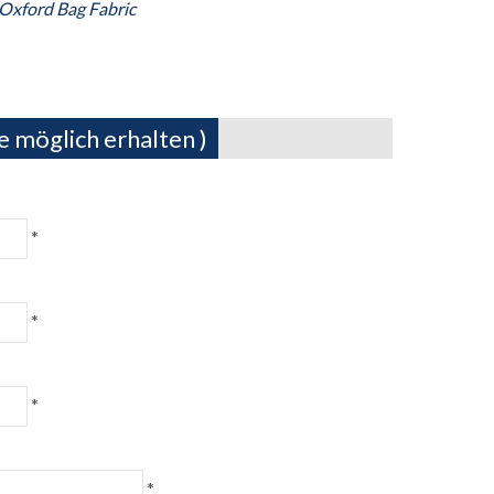
Oxford Bag Fabric
e möglich erhalten )
*
*
*
*