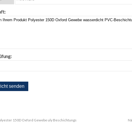
ft:
üfung:
olyester 150D Oxford Gewebe uly Beschichtungs
Nä