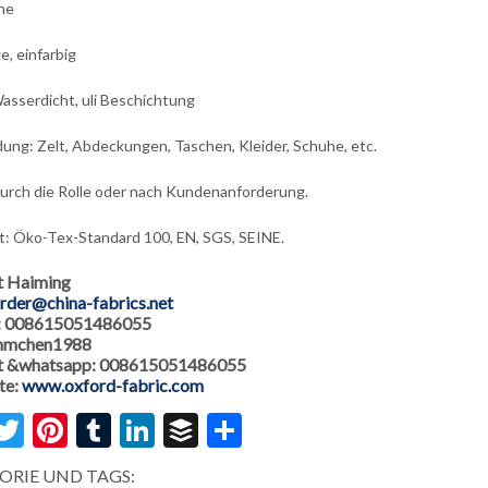
ene
e, einfarbig
Wasserdicht, uli Beschichtung
ng: Zelt, Abdeckungen, Taschen, Kleider, Schuhe, etc.
urch die Rolle oder nach Kundenanforderung.
at: Öko-Tex-Standard 100, EN, SGS, SEINE.
t Haiming
rder@china-fabrics.net
: 008615051486055
 hmchen1988
 &whatsapp: 008615051486055
te:
www.oxford-fabric.com
acebook
Twitter
Pinterest
Tumblr
LinkedIn
Buffer
Share
ORIE UND TAGS: