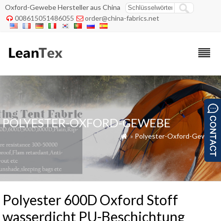
Oxford-Gewebe Hersteller aus China
008615051486055
order@china-fabrics.net


POLYESTER-OXFORD-GEWEBE
»
Polyester-Oxford-Gewebe

Polyester 600D Oxford Stoff
wasserdicht PU-Beschichtung