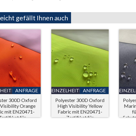
leicht gefällt Ihnen auch
LHEITEN
ANFRAGE
EINZELHEITEN
ANFRAGE
EINZE
ster 300D Oxford
Polyester 300D Oxford
Polye
Visibility Orange
High Visibility Yellow
Mari
ic mit EN20471-
Fabric mit EN20471-
f
Zertifikat für
Zertifikat für
Schut
persönliche
persönliche
zausrüstung (PSA)
Schutzausrüstung (PSA)