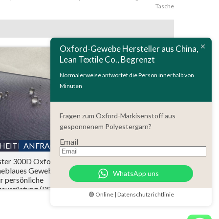
Tasche
Oxford-Gewebe Hersteller aus China,
Lean Textile Co., Begrenzt
Normalerweise antwortet die Person innerhalb von
Minuten
Fragen zum Oxford-Markisenstoff aus
gesponnenem Polyestergarn?
Email
LHEITEN
ANFRAGE
EINZELHEITEN
ANFRAGE
ster 300D Oxford
Polyester 150D
neblaues Gewebe
wasserdicht Ripstop-
WhatsApp uns
ür persönliche
Oxford-Gewebe PU-
zausrüstung (PSA)
Beschichtung mit
🟢 Online | Datenschutzrichtlinie
Flammenhemmende
CPAI-84 Standard-