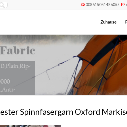
008615051486055


Zuhause
ester Spinnfasergarn Oxford Marki