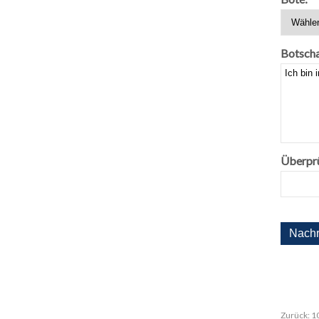
Botscha
Überpr
Zurück:
1