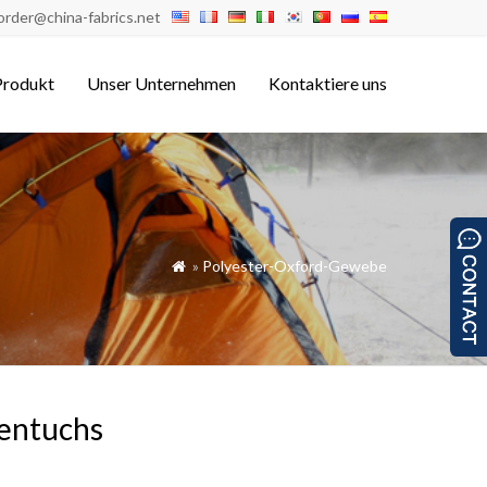
order@china-fabrics.net
Produkt
Unser Unternehmen
Kontaktiere uns
»
Polyester-Oxford-Gewebe

sentuchs