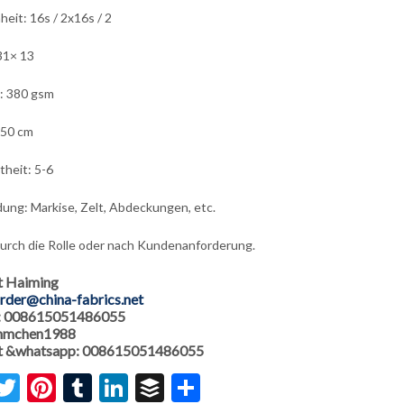
heit: 16s / 2x16s / 2
31× 13
: 380 gsm
150 cm
theit: 5-6
ng: Markise, Zelt, Abdeckungen, etc.
urch die Rolle oder nach Kundenanforderung.
t Haiming
rder@china-fabrics.net
: 008615051486055
 hmchen1988
 &whatsapp: 008615051486055
acebook
Twitter
Pinterest
Tumblr
LinkedIn
Buffer
Share