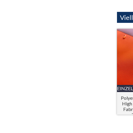
Viel
EINZE
Polye
High 
Fabr
Schut