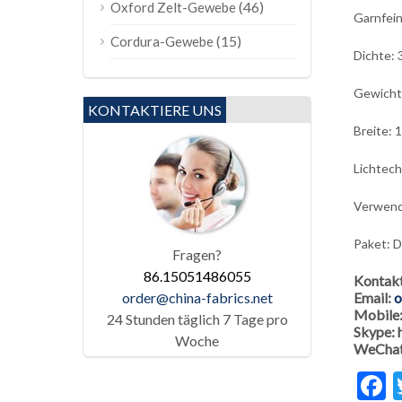
(46)
Oxford Zelt-Gewebe
Garnfein
(15)
Cordura-Gewebe
Dichte: 
Gewicht
KONTAKTIERE UNS
Breite: 
Lichtech
Verwendu
Paket: D
Fragen?
86.15051486055
Kontak
order@china-fabrics.net
Email:
o
Mobile
24 Stunden täglich 7 Tage pro
Skype:
Woche
WeChat
F