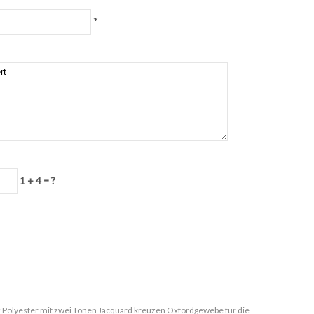
*
1 + 4 = ?
:
Polyester mit zwei Tönen Jacquard kreuzen Oxfordgewebe für die