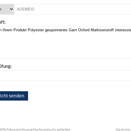
ft:
üfung:
00% Polyesterlösung Markisentuchs gefärbte
Nächster