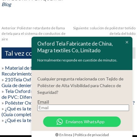
Blog
Anterior:
Poliéster retardante de llama
Siguiente:
solución de poliéster teñido
de tela para el sistema de conductos de
de tela del toldo
aire
Oxford Tela Fabricante de China,
Magra textiles Co, Limitado
Tal vez como también
Normalmente responde en cuestión de minutos.
»
Material de tela Oxford explicado: Tipos, Especificaciones,
Recubrimientos & Mejores usos (Guía del comprador)
Cualquier pregunta relacionada con Tejido de
»
210Tela Oxford D/300D/420D/600D/900D/1200D/1680D:
Guía de deniers para compradores
Poliéster de Alta Visibilidad para Chaleco de
»
Tela Oxford recubierta de PU versus tela Oxford recubierta
Seguridad?
de PVC: Diferencias, Pros/contras & Mejores usos
Email
»
Poliéster Oxford versus nailon Oxford: ¿Cuál deberías elegir??
»
¿Qué es la tela Oxford?? Tejer, Materiales, y ventajas clave
(Guía completa)
»
¿Qué es la tela de alfombra de caballo??
Envíanos WhatsApp
🟢 En línea | Política de privacidad