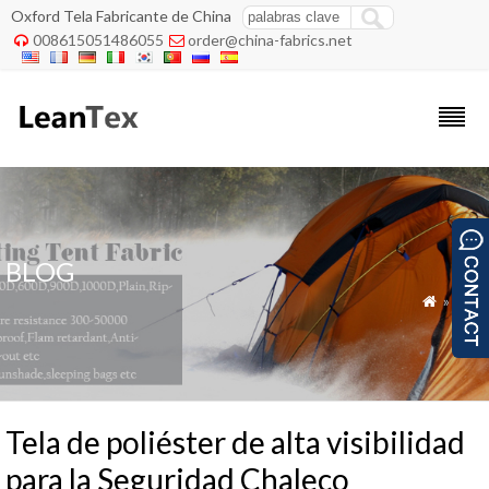
Oxford Tela Fabricante de China
008615051486055
order@china-fabrics.net


BLOG
»
Blog

Tela de poliéster de alta visibilidad
para la Seguridad Chaleco