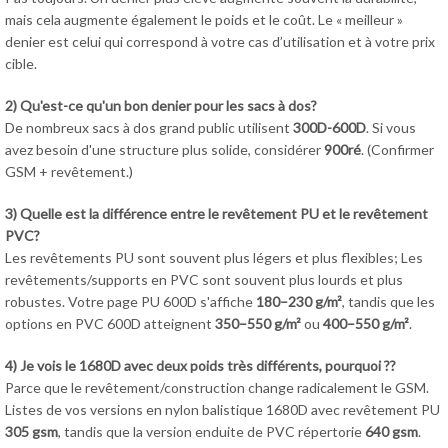
mais cela augmente également le poids et le coût. Le « meilleur »
denier est celui qui correspond à votre cas d’utilisation et à votre prix
cible.
2) Qu'est-ce qu'un bon denier pour les sacs à dos?
De nombreux sacs à dos grand public utilisent
300D-600D
. Si vous
avez besoin d'une structure plus solide, considérer
900ré
. (Confirmer
GSM + revêtement.)
3) Quelle est la différence entre le revêtement PU et le revêtement
PVC?
Les revêtements PU sont souvent plus légers et plus flexibles; Les
revêtements/supports en PVC sont souvent plus lourds et plus
robustes. Votre page PU 600D s'affiche
180–230 g/m²
, tandis que les
options en PVC 600D atteignent
350–550 g/m²
ou
400–550 g/m²
.
4) Je vois le 1680D avec deux poids très différents, pourquoi ??
Parce que le revêtement/construction change radicalement le GSM.
Listes de vos versions en nylon balistique 1680D avec revêtement PU
305 gsm
, tandis que la version enduite de PVC répertorie
640 gsm
.