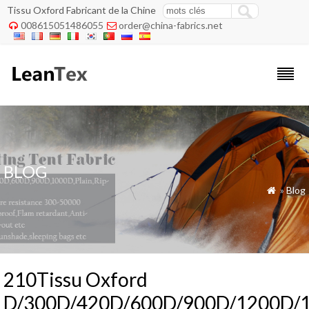
Tissu Oxford Fabricant de la Chine
008615051486055
order@china-fabrics.net


BLOG
»
Blog

210Tissu Oxford
D/300D/420D/600D/900D/1200D/