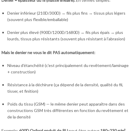
Denier = épaisseur du fil (masse linéaire).
En termes simples:
Denier inférieur (210D/300D) → fils plus fins → tissus plus légers
(souvent plus flexible/emballable)
Denier plus élevé (900D/1200D/1680D) → fils plus épais → plus
lourds, tissus plus résistants (souvent plus résistant à l'abrasion)
Mais le denier ne vous le dit PAS automatiquement:
Niveau d'étanchéité (c'est principalement du revêtement/laminage
+ construction)
Résistance à la déchirure (ça dépend de la densité, qualité du fil,
tisser, et finition)
Poids du tissu (GSM) — le même denier peut apparaître dans des
constructions GSM très différentes en fonction du revêtement et
de la densité
Exemple:
600D Oxford enduit de PU
peut être autour
180–230 g/m²