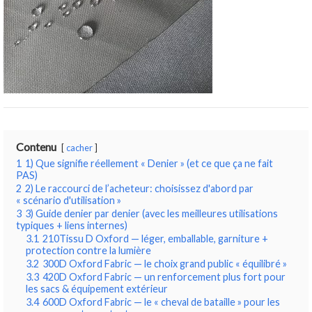
Contenu
cacher
1
1) Que signifie réellement « Denier » (et ce que ça ne fait
PAS)
2
2) Le raccourci de l’acheteur: choisissez d'abord par
« scénario d'utilisation »
3
3) Guide denier par denier (avec les meilleures utilisations
typiques + liens internes)
3.1
210Tissu D Oxford — léger, emballable, garniture +
protection contre la lumière
3.2
300D Oxford Fabric — le choix grand public « équilibré »
3.3
420D Oxford Fabric — un renforcement plus fort pour
les sacs & équipement extérieur
3.4
600D Oxford Fabric — le « cheval de bataille » pour les