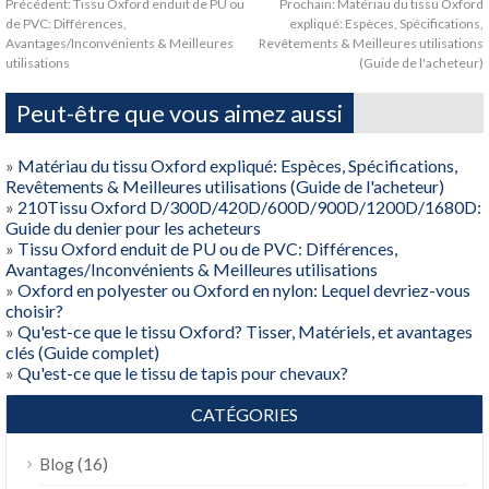
Précédent:
Tissu Oxford enduit de PU ou
Prochain:
Matériau du tissu Oxford
de PVC: Différences,
expliqué: Espèces, Spécifications,
Avantages/Inconvénients & Meilleures
Revêtements & Meilleures utilisations
utilisations
(Guide de l'acheteur)
Peut-être que vous aimez aussi
»
Matériau du tissu Oxford expliqué: Espèces, Spécifications,
Revêtements & Meilleures utilisations (Guide de l'acheteur)
»
210Tissu Oxford D/300D/420D/600D/900D/1200D/1680D:
Guide du denier pour les acheteurs
»
Tissu Oxford enduit de PU ou de PVC: Différences,
Avantages/Inconvénients & Meilleures utilisations
»
Oxford en polyester ou Oxford en nylon: Lequel devriez-vous
choisir?
»
Qu'est-ce que le tissu Oxford? Tisser, Matériels, et avantages
clés (Guide complet)
»
Qu'est-ce que le tissu de tapis pour chevaux?
CATÉGORIES
(16)
Blog