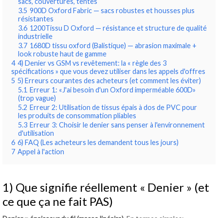
sacs, couvertures, tentes
3.5
900D Oxford Fabric — sacs robustes et housses plus
résistantes
3.6
1200Tissu D Oxford — résistance et structure de qualité
industrielle
3.7
1680D tissu oxford (Balistique) — abrasion maximale +
look robuste haut de gamme
4
4) Denier vs GSM vs revêtement: la « règle des 3
spécifications » que vous devez utiliser dans les appels d'offres
5
5) Erreurs courantes des acheteurs (et comment les éviter)
5.1
Erreur 1: «J'ai besoin d'un Oxford imperméable 600D»
(trop vague)
5.2
Erreur 2: Utilisation de tissus épais à dos de PVC pour
les produits de consommation pliables
5.3
Erreur 3: Choisir le denier sans penser à l'environnement
d'utilisation
6
6) FAQ (Les acheteurs les demandent tous les jours)
7
Appel à l'action
1) Que signifie réellement « Denier » (et
ce que ça ne fait PAS)