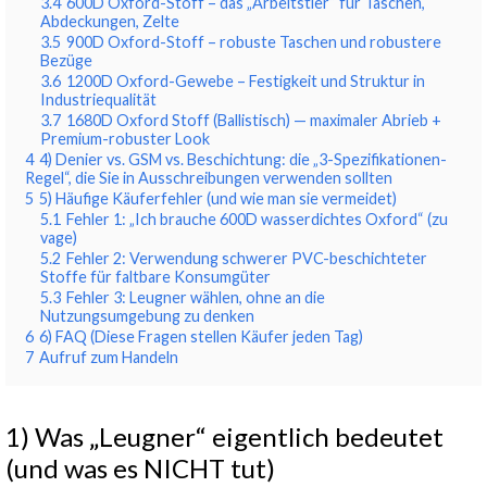
3.4
600D Oxford-Stoff – das „Arbeitstier“ für Taschen,
Abdeckungen, Zelte
3.5
900D Oxford-Stoff – robuste Taschen und robustere
Bezüge
3.6
1200D Oxford-Gewebe – Festigkeit und Struktur in
Industriequalität
3.7
1680D Oxford Stoff (Ballistisch) — maximaler Abrieb +
Premium-robuster Look
4
4) Denier vs. GSM vs. Beschichtung: die „3-Spezifikationen-
Regel“, die Sie in Ausschreibungen verwenden sollten
5
5) Häufige Käuferfehler (und wie man sie vermeidet)
5.1
Fehler 1: „Ich brauche 600D wasserdichtes Oxford“ (zu
vage)
5.2
Fehler 2: Verwendung schwerer PVC-beschichteter
Stoffe für faltbare Konsumgüter
5.3
Fehler 3: Leugner wählen, ohne an die
Nutzungsumgebung zu denken
6
6) FAQ (Diese Fragen stellen Käufer jeden Tag)
7
Aufruf zum Handeln
1) Was „Leugner“ eigentlich bedeutet
(und was es NICHT tut)