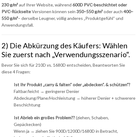
230 g/m²
auf Ihrer Website, während
600D PVC-beschichtet oder
PVC-Rückseite
Versionen können sein
350–550 g/m²
oder auch
400–
550 g/m²
– derselbe Leugner, völlig anderes „Produktgefühl“ und
Anwendungsfall.
2) Die Abkürzung des Käufers: Wählen
Sie zuerst nach „Verwendungsszenario“.
Bevor Sie sich für 210D vs. 1680D entscheiden, Beantworten Sie
diese 4 Fragen:
Ist Ihr Produkt „carry & falten“ oder „abdecken“. & schützen"?
Faltbar/leicht → geringerer Denier
Abdeckung/Plane/Hochleistung → höherer Denier + schwerere
Beschichtung
Ist Abrieb ein großes Problem??
(ziehen, Schaben,
Gepäckecken)
Wenn ja → ziehen Sie 900D/1200D/1680D in Betracht,