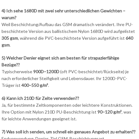
4) Ich sehe 1680D mit zwei sehr unterschiedlichen Gewichten –
warum?
Weil Beschichtung/Aufbau das GSM dramatisch verändert. Ihre PU-
beschichtete Version aus ballistischem Nylon 1680D wird aufgelistet
305 gsm
, während die PVC-beschichtete Version aufgeführt ist
640
gsm
.
5) Welcher Denier eignet sich am besten für strapazierfähige
Bezüge??
Typischerweise
900D–1200D
(oft PVC-beschichtet/Rückseite) je
nach erforderlicher Steifigkeit und Lebensdauer. Ihr 1200D-PVC-
Träger ist
400–550 g/m²
.
6) Kann ich 210D für Zelte verwenden??
Ja, für bestimmte Zeltkomponenten oder leichtere Konstruktionen.
Ihre Option mit Nylon 210D PU-Beschichtung ist
90–120 g/m²
, was
für leichte Anwendungen geeignet ist.
7) Was soll ich senden, um schnell ein genaues Angebot zu erhalten??
Endverwendung, Denier, Ziel GSM, Beschichtungsart