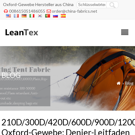
Oxford-Gewebe Hersteller aus China
008615051486055
order@china-fabrics.net


BLOG
»
Blog

210D/300D/420D/600D/900D/120
Oxford-Gewebe: Denier-Leitfaden