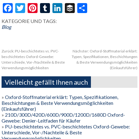
Facebook
Twitter
Pinterest
Tumblr
LinkedIn
Buffer
Share
KATEGORIE UND TAGS:
Blog
Zurück:
PU-beschichtetes vs. PVC-
Nächster:
Oxford-Stoffmaterial erklärt:
beschichtetes Oxford-Gewebe:
Typen, Spezifikationen, Beschichtungen
Unterschiede, Vor-/Nachteile & Beste
& Beste Verwendungsmöglichkeiten
Verwendungsmöglichkeiten
(Einkaufsführer)
Vielleicht gefällt Ihnen auch
»
Oxford-Stoffmaterial erklärt: Typen, Spezifikationen,
Beschichtungen & Beste Verwendungsmöglichkeiten
(Einkaufsführer)
»
210D/300D/420D/600D/900D/1200D/1680D Oxford-
Gewebe: Denier-Leitfaden für Käufer
»
PU-beschichtetes vs. PVC-beschichtetes Oxford-Gewebe:
Unterschiede, Vor-/Nachteile & Beste
Verwendungsmöglichkeiten