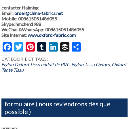
contacter Haiming
Email:
order@china-fabrics.net
Mobile: 008615051486055
Skype: hmchen1988
WeChat &WhatsApp: 008615051486055
Site Internet:
www.oxford-fabric.com
Facebook
Twitter
Pinterest
Tumblr
LinkedIn
Buffer
Share
CATÉGORIE ET ​​TAGS:
Nylon Oxford Tissu enduit de PVC
,
Nylon Tissu Oxford
,
Oxford
Tente Tissu
formulaire ( nous reviendrons dès que
possible )
prénom: