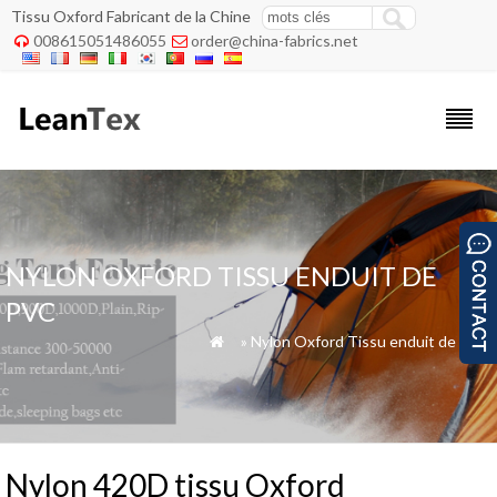
Tissu Oxford Fabricant de la Chine
008615051486055
order@china-fabrics.net


NYLON OXFORD TISSU ENDUIT DE
PVC
»
»
Nylon Oxford Tissu enduit de PVC

Nylon 420D tissu Oxford