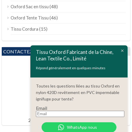
(48)
Oxford Sac en tissu
(46)
Oxford Tente Tissu
(15)
Tissu Cordura
CONTACTEZ NOUS
Tissu Oxford Fabricant de la Chine,
Lean Textile Co., Limité
Répond généralement en quelques minutes
Toutes les questions liées au tissu Oxford en
nylon 420D revêtement en PVC imperméable
Des questions?
ignifuge pour tente?
86.15051486055
Email
order@china-fabrics.net
24 heures par jour 7 jours par semaine
WhatsApp nous