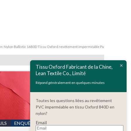
in:
Nylon Ballistic 1680D Tissu Oxford revêtement imperméable Pu
Tissu Oxford Fabricant de la Chine,
Lean Textile Co., Limité
Répond généralement en quelques minutes
Toutes les questions liées au revêtement
PVC imperméable en tissu Oxford 840D en
nylon?
Email
ILS
ENQUÊTE
DÉTAILS
ENQUÊTE