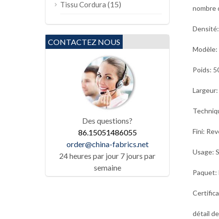
(15)
Tissu Cordura
nombre d
Densité
CONTACTEZ NOUS
Modèle: 
Poids: 5
Largeur:
Techniqu
Des questions?
Fini: Re
86.15051486055
order@china-fabrics.net
Usage: S
24 heures par jour 7 jours par
semaine
Paquet: 
Certific
détail de