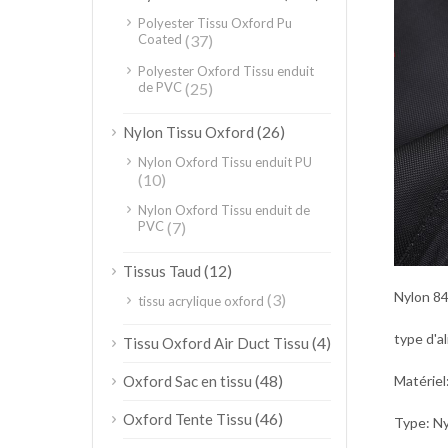
Polyester Tissu Oxford Pu
Coated
(37)
Polyester Oxford Tissu enduit
de PVC
(25)
(26)
Nylon Tissu Oxford
Nylon Oxford Tissu enduit PU
(10)
Nylon Oxford Tissu enduit de
PVC
(7)
(12)
Tissus Taud
Nylon 8
(3)
tissu acrylique oxford
type d'a
(4)
Tissu Oxford Air Duct Tissu
(48)
Matériel
Oxford Sac en tissu
(46)
Oxford Tente Tissu
Type: Ny