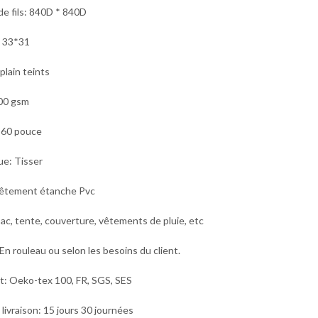
e fils: 840D * 840D
: 33*31
plain teints
00 gsm
 60 pouce
e: Tisser
vêtement étanche Pvc
ac, tente, couverture,
vêtements de pluie, e
tc
En rouleau ou selon les besoins du client.
at: Oeko-tex 100, FR, SGS, SES
 livraison: 15 jours 30 journées