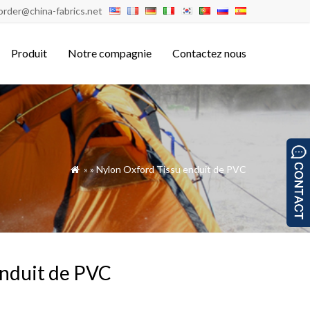
order@china-fabrics.net
Produit
Notre compagnie
Contactez nous
»
»
Nylon Oxford Tissu enduit de PVC

nduit de PVC