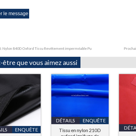
t:
Nylon 840D Oxford Tissu Revêtement imperméable Pu
Procha
-être que vous aimez aussi
DÉTAILS
ENQUÊTE
DÉTA
ILS
ENQUÊTE
Tissu en nylon 210D
oxford ignifuge de