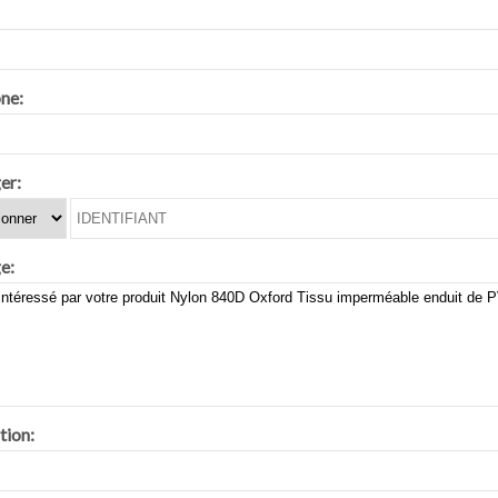
ne:
er:
e:
tion: