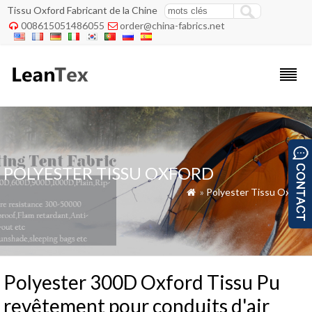
Tissu Oxford Fabricant de la Chine
008615051486055
order@china-fabrics.net


POLYESTER TISSU OXFORD
»
Polyester Tissu Oxford

Polyester 300D Oxford Tissu Pu
revêtement pour conduits d'air