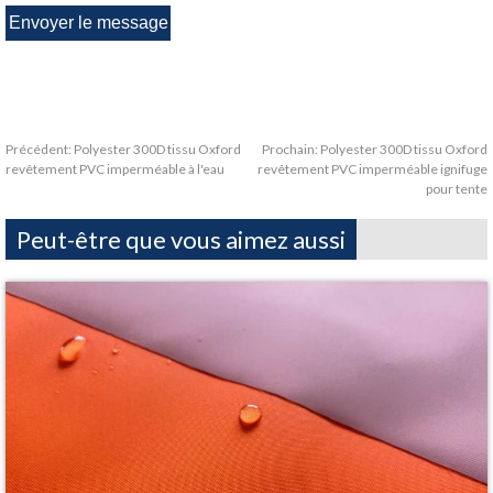
Précédent:
Polyester 300D tissu Oxford
Prochain:
Polyester 300D tissu Oxford
revêtement PVC imperméable à l'eau
revêtement PVC imperméable ignifuge
pour tente
Peut-être que vous aimez aussi