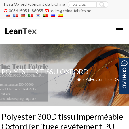
Tissu Oxford Fabricant de la Chine
008615051486055
order@china-fabrics.net


POLYESTER TISSU OXFORD
»
Polyester Tissu Oxford

Polyester 300D tissu imperméable
Oxford ignifuge revêtement PU