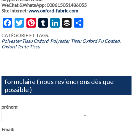
WeChat &WhatsApp: 008615051486055
Site Internet:
www.oxford-fabric.com
Facebook
Gazouillement
Google+
part
Facebook
Twitter
Pinterest
Tumblr
LinkedIn
Buffer
Share
CATÉGORIE ET ​​TAGS:
Polyester Tissu Oxford
,
Polyester Tissu Oxford Pu Coated
,
Oxford Tente Tissu
formulaire ( nous reviendrons dès que
possible )
prénom:
*
Email: