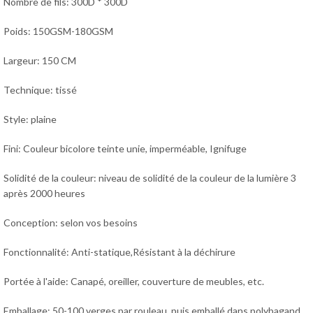
Nombre de fils: 300D * 300D
Poids: 150GSM-180GSM
Largeur: 150 CM
Technique: tissé
Style: plaine
Fini: Couleur bicolore teinte unie, imperméable, Ignifuge
Solidité de la couleur: niveau de solidité de la couleur de la lumière 3
après 2000 heures
Conception: selon vos besoins
Fonctionnalité: Anti-statique,Résistant à la déchirure
Portée à l'aide: Canapé, oreiller, couverture de meubles, etc.
Emballage: 50-100 verges par rouleau, puis emballé dans polybagand