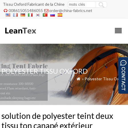
Tissu Oxford Fabricant de la Chine
008615051486055
order@china-fabrics.net


POLYESTER TISSU OXFORD
»
Polyester Tissu Oxford

solution de polyester teint deux
tissu ton canapé extérieur