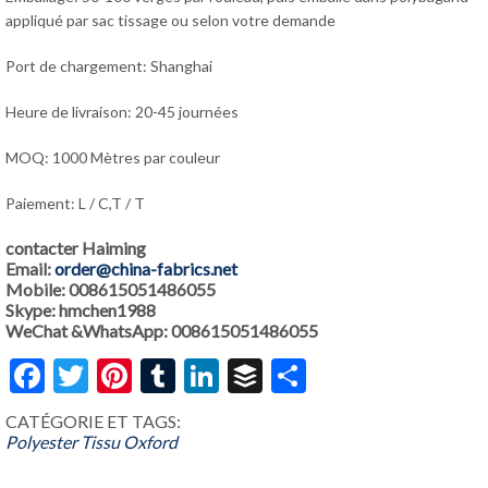
appliqué par sac tissage ou selon votre demande
Port de chargement: Shanghai
Heure de livraison: 20-45 journées
MOQ: 1000 Mètres par couleur
Paiement: L / C,T / T
contacter Haiming
Email:
order@china-fabrics.net
Mobile: 008615051486055
Skype: hmchen1988
WeChat &WhatsApp: 008615051486055
Facebook
Twitter
Pinterest
Tumblr
LinkedIn
Buffer
Share
CATÉGORIE ET ​​TAGS:
Polyester Tissu Oxford