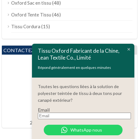
(48)
Oxford Sac en tissu
(46)
Oxford Tente Tissu
(15)
Tissu Cordura
CONTACTEZ NOUS
Tissu Oxford Fabricant de la Chine,
Lean Textile Co., Limité
Répond généralement en quelques minutes
Toutes les questions liées à la solution de
polyester teintée de tissu à deux tons pour
Des questions?
canapé extérieur?
86.15051486055
Email
order@china-fabrics.net
24 heures par jour 7 jours par semaine
WhatsApp nous