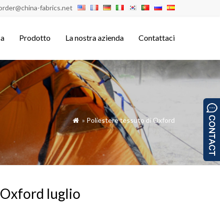
order@china-fabrics.net
sa
Prodotto
La nostra azienda
Contattaci
»
Poliestere tessuto di Oxford

 Oxford luglio