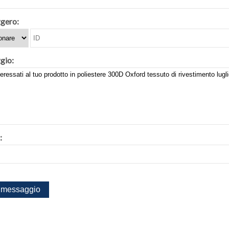
gero:
gio:
: