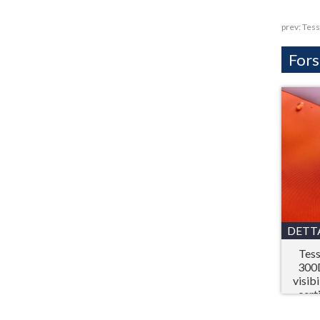
prev:
Tess
Fors
DETT
Tess
300D
visib
cert
pe