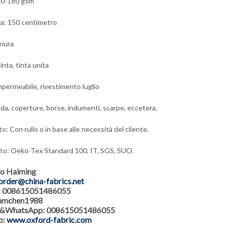
30-180 gsm
a: 150 centimetro
anura
inta, tinta unita
Impermeabile, rivestimento luglio
da, coperture, borse, indumenti, scarpe, eccetera.
: Con rullo o in base alle necessità del cliente.
ato: Oeko-Tex Standard 100, IT, SGS, SUO.
to Haiming
order@china-fabrics.net
: 008615051486055
 hmchen1988
 &WhatsApp: 008615051486055
b:
www.oxford-fabric.com