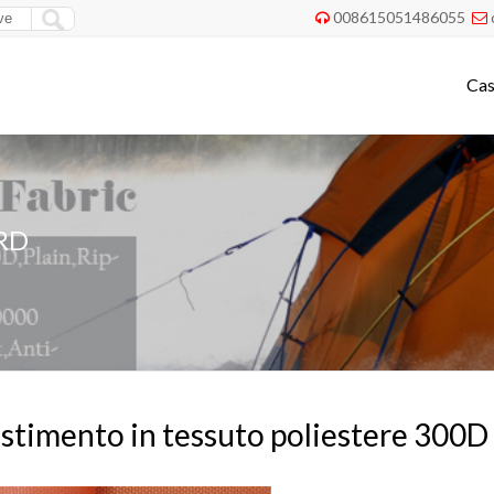
008615051486055


Ca
RD
stimento in tessuto poliestere 300D