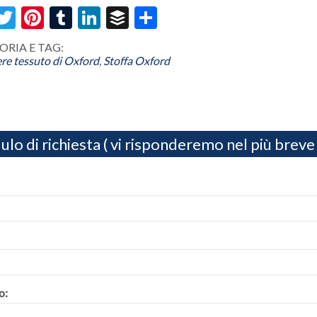
acebook
Twitter
Pinterest
Tumblr
LinkedIn
Buffer
Share
RIA E TAG:
ere tessuto di Oxford
,
Stoffa Oxford
lo di richiesta ( vi risponderemo nel più breve
o: