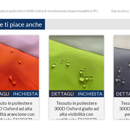
uto in poliestere 300D Oxford rivestimento impermeabile in PU
Il prossimo:
e ti piace anche
AGLI
INCHIESTA
DETTAGLI
INCHIESTA
DETT
uto in poliestere
Tessuto in poliestere
Tess
 Oxford ad alta
300D Oxford giallo ad
300D
ilità arancione con
alta visibilità con
pe
ificato EN20471
certificato EN20471
prote
r dispositivi di
per dispositivi di