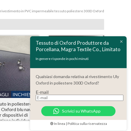
rivestimento in PVC impermeabile tessuto poliestere 300D Oxford
Tessuto di Oxford Produttore da
Porcellana, Magra Textile Co., Limitato
In genere risponde in pochi minuti
Qualsiasi domanda relativa al rivestimento Uly
Oxford in poliestere 300D Oxford?
E-mail
AGLI
INCHIESTA
DETTAGLI
INCHIESTA
uto in poliestere
Poliestere 150D
 Oxford blu navy
impermeabile Ripstop
Scrivici su WhatsApp
r dispositivi di
tessuto di Oxford
zione individuale
rivestimento in PU con
🟢 In linea | Politica sulla riservatezza
(DPI)
ignifugo CPAI-84