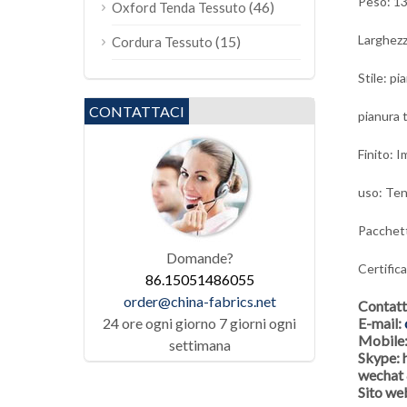
Peso: 1
(46)
Oxford Tenda Tessuto
Larghezz
(15)
Cordura Tessuto
Stile: pi
CONTATTACI
pianura t
Finito: 
uso: Ten
Pacchetto
Domande?
Certific
86.15051486055
order@china-fabrics.net
Contat
24 ore ogni giorno 7 giorni ogni
E-mail:
Mobile
settimana
Skype:
wechat
Sito we