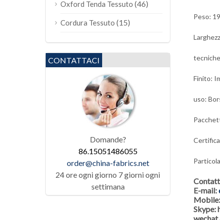
(46)
Oxford Tenda Tessuto
Peso: 1
(15)
Cordura Tessuto
Larghezz
tecniche
CONTATTACI
Finito: 
uso: Bor
Pacchetto
Domande?
Certific
86.15051486055
Particola
order@china-fabrics.net
24 ore ogni giorno 7 giorni ogni
Contat
settimana
E-mail:
Mobile
Skype:
wechat