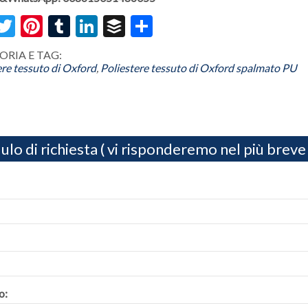
acebook
Twitter
Pinterest
Tumblr
LinkedIn
Buffer
Share
RIA E TAG:
ere tessuto di Oxford
,
Poliestere tessuto di Oxford spalmato PU
lo di richiesta ( vi risponderemo nel più breve
o: