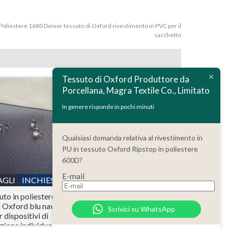
Poliestere 1680 Denier tessuto di Oxford rivestimento in PVC per il
sacchetto
Tessuto di Oxford Produttore da
Porcellana, Magra Textile Co., Limitato
In genere risponde in pochi minuti
Qualsiasi domanda relativa al rivestimento in
PU in tessuto Oxford Ripstop in poliestere
600D?
E-mail
AGLI
INCHIESTA
DETTAGLI
INCHIESTA
uto in poliestere
Poliestere 150D
 Oxford blu navy
impermeabile Ripstop
Scrivici su WhatsApp
r dispositivi di
tessuto di Oxford
zione individuale
rivestimento in PU con