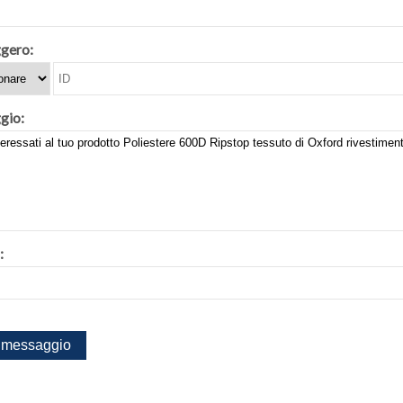
gero:
gio:
: