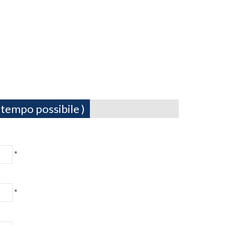
 tempo possibile )
*
*