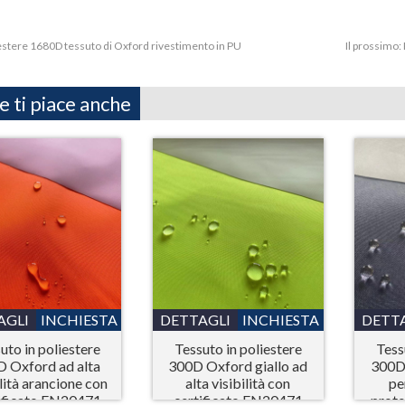
estere 1680D tessuto di Oxford rivestimento in PU
Il prossimo:
e ti piace anche
AGLI
INCHIESTA
DETTAGLI
INCHIESTA
DETT
uto in poliestere
Tessuto in poliestere
Tess
 Oxford ad alta
300D Oxford giallo ad
300D
ilità arancione con
alta visibilità con
pe
ificato EN20471
certificato EN20471
prote