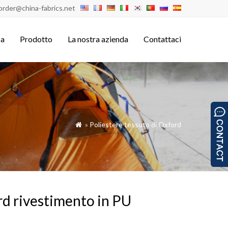
order@china-fabrics.net
sa
Prodotto
La nostra azienda
Contattaci
»
Poliestere tessuto di Oxford

rd rivestimento in PU