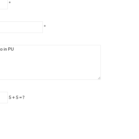
*
*
5 + 5 = ?