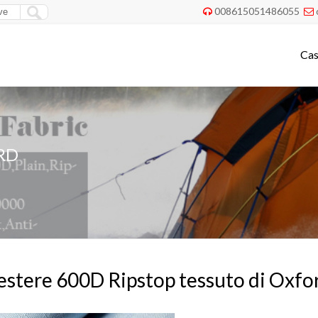
008615051486055


Ca
RD
estere 600D Ripstop tessuto di Oxfo