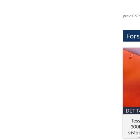
prev:
Poli
Fors
DETT
Tess
300D
visib
cert