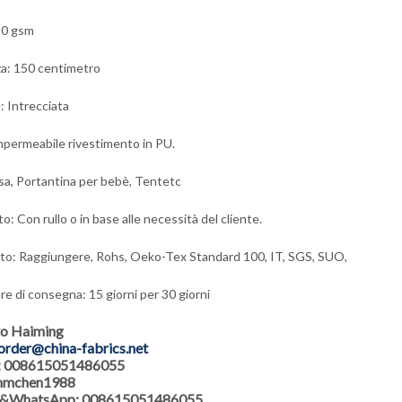
90 gsm
a: 150 centimetro
: Intrecciata
Impermeabile rivestimento in PU.
sa, Portantina per bebè, Tentetc
: Con rullo o in base alle necessità del cliente.
ato: Raggiungere, Rohs, Oeko-Tex Standard 100, IT, SGS, SUO,
re di consegna: 15 giorni per 30 giorni
to Haiming
order@china-fabrics.net
: 008615051486055
 hmchen1988
 &WhatsApp: 008615051486055