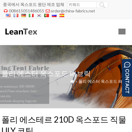
중국에서 옥스포드 원단 제조 업체
008615051486055
order@china-fabrics.net


폴리 에스터 옥스포드 패브릭
»
폴리 에스터 옥스포드 패브릭

폴리 에스테르 210D 옥스포드 직물
ULY 코팅