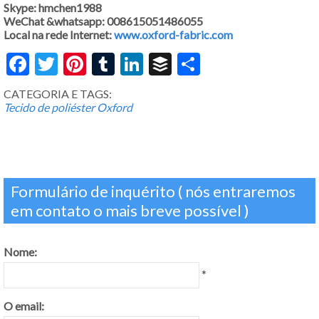
Skype: hmchen1988
WeChat &whatsapp: 008615051486055
Local na rede Internet:
www.oxford-fabric.com
Facebook
Twitter
Pinterest
Tumblr
LinkedIn
Buffer
Share
CATEGORIA E TAGS:
Tecido de poliéster Oxford
Formulário de inquérito ( nós entraremos
em contato o mais breve possível )
Nome:
*
O email: