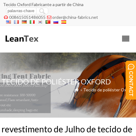
Tecido Oxford Fabricante a partir de China
008615051486055
order@china-fabrics.net


TECIDO DE POLIÉSTER OXFORD
»
Tecido de poliéster Oxford

revestimento de Julho de tecido de