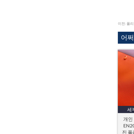
이전:
폴리
어쩌
세
개인
EN2
진 폴