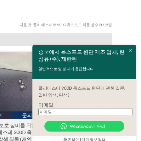
다음 것:
폴리 에스테르 900D 옥스포드 직물 방수 PU 코팅
중국에서 옥스포드 원단 제조 업체, 린
섬유 (주), 제한된
일반적으로 몇 분 내에 응답합니다.
폴리에스터 900D 옥스포드 원단에 관한 질문,
일반 염색, 단색?
이메일
부
문의
세부
문의
 보호 장비를 위한
난연 CPAI-84 표준과
WhatsApp에 우리
스테 300D 옥스
150D 방수 립 스톱 옥스
감색 직물 (개인보
포드 직물 PU 코팅 폴리
🟢 온라인 | 개인 정보 정책