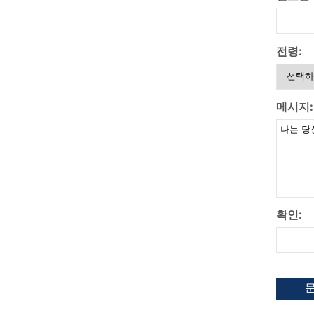
전령:
메시지:
확인: