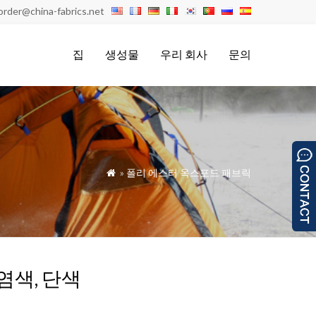
order@china-fabrics.net
집
생성물
우리 회사
문의
»
폴리 에스터 옥스포드 패브릭

염색, 단색