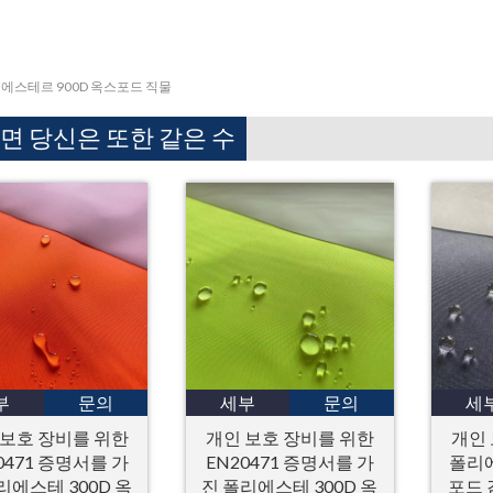
 에스테르 900D 옥스포드 직물
면 당신은 또한 같은 수
부
문의
세부
문의
세
 보호 장비를 위한
개인 보호 장비를 위한
개인
0471 증명서를 가
EN20471 증명서를 가
폴리에
리에스테 300D 옥
진 폴리에스테 300D 옥
포드 