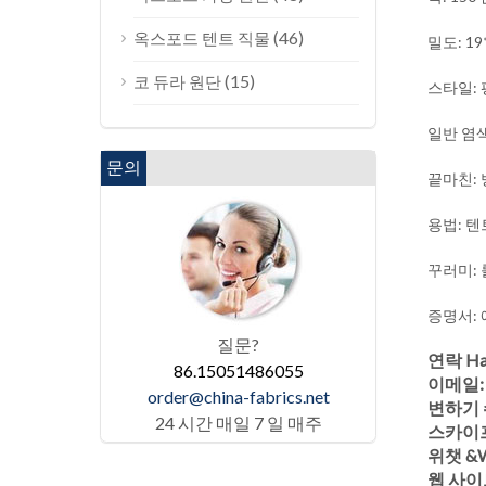
(46)
옥스포드 텐트 직물
밀도: 19
(15)
코 듀라 원단
스타일:
일반 염색
문의
끝마친: 방
용법: 텐트
꾸러미: 
증명서: 에
질문?
연락 Ha
86.15051486055
이메일
order@china-fabrics.net
변하기 쉬
24 시간 매일 7 일 매주
스카이프:
위챗 &W
웹 사이