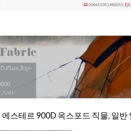
008615051486055


 에스테르 900D 옥스포드 직물, 일반 