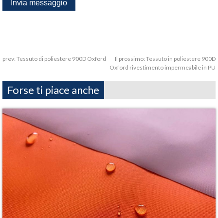
prev:
Tessuto di poliestere 900D Oxford
Il prossimo:
Tessuto in poliestere 900D
Oxford rivestimento impermeabile in PU
Forse ti piace anche