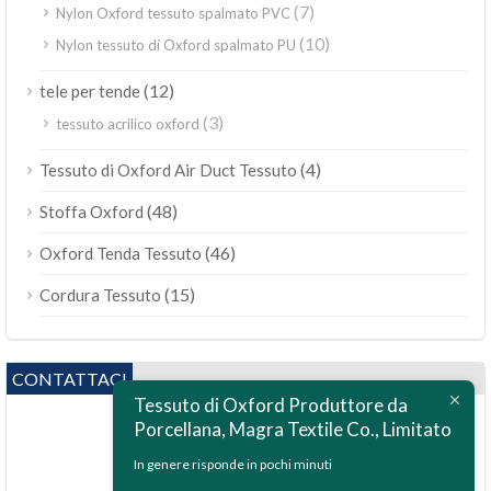
(7)
Nylon Oxford tessuto spalmato PVC
(10)
Nylon tessuto di Oxford spalmato PU
(12)
tele per tende
(3)
tessuto acrilico oxford
(4)
Tessuto di Oxford Air Duct Tessuto
(48)
Stoffa Oxford
(46)
Oxford Tenda Tessuto
(15)
Cordura Tessuto
CONTATTACI
Tessuto di Oxford Produttore da
Porcellana, Magra Textile Co., Limitato
In genere risponde in pochi minuti