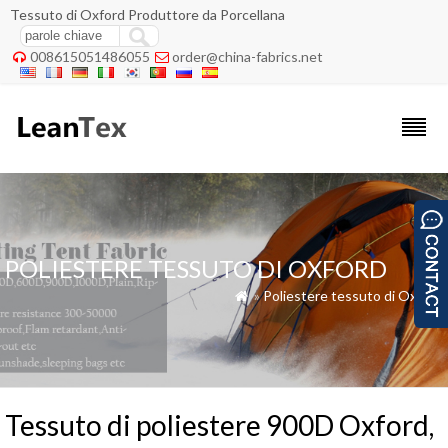
Tessuto di Oxford Produttore da Porcellana
008615051486055
order@china-fabrics.net


POLIESTERE TESSUTO DI OXFORD
»
Poliestere tessuto di Oxford

Tessuto di poliestere 900D Oxford,