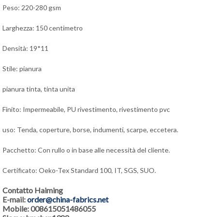
Peso: 220-280 gsm
Larghezza: 150 centimetro
Densità: 19*11
Stile: pianura
pianura tinta, tinta unita
Finito: Impermeabile, PU rivestimento, rivestimento pvc
uso: Tenda, coperture, borse, indumenti, scarpe, eccetera.
Pacchetto: Con rullo o in base alle necessità del cliente.
Certificato: Oeko-Tex Standard 100, IT, SGS, SUO.
Contatto Haiming
E-mail:
order@china-fabrics.net
Mobile: 008615051486055