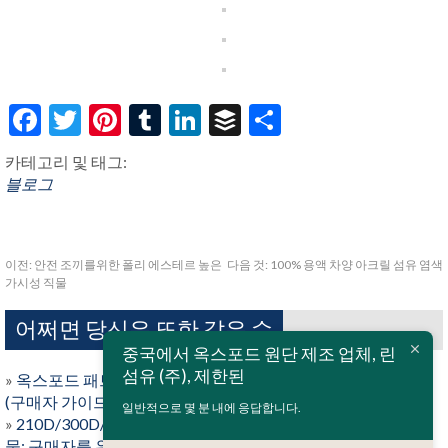
Facebook
Twitter
Pinterest
Tumblr
LinkedIn
Buffer
Share
카테고리 및 태그:
블로그
이전:
안전 조끼를위한 폴리 에스테르 높은
다음 것:
100% 용액 차양 아크릴 섬유 염색
가시성 직물
어쩌면 당신은 또한 같은 수
중국에서 옥스포드 원단 제조 업체, 린
섬유 (주), 제한된
»
옥스포드 패브릭 소재 설명: 유형, 명세서, 코팅 & 최고의 용도
(구매자 가이드)
일반적으로 몇 분 내에 응답합니다.
»
210D/300D/420D/600D/900D/1200D/1680D 옥스포드 직
물: 구매자를 위한 데니어 가이드