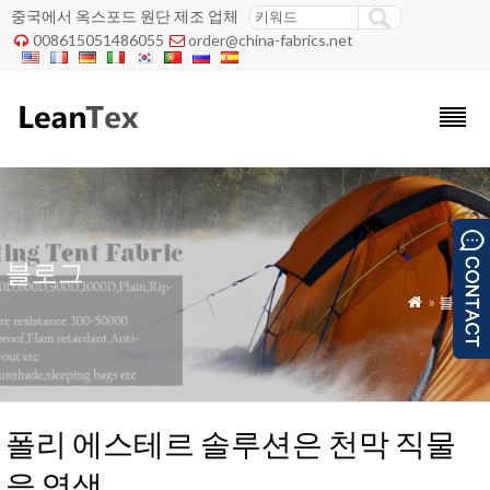
중국에서 옥스포드 원단 제조 업체
008615051486055
order@china-fabrics.net


블로그
»
블로그

폴리 에스테르 솔루션은 천막 직물
을 염색