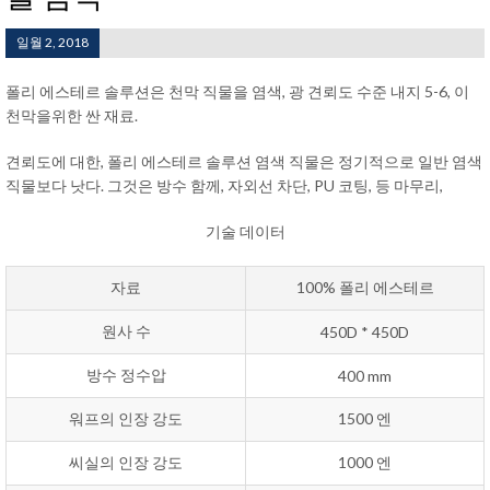
일월 2, 2018
폴리 에스테르 솔루션은 천막 직물을 염색, 광 견뢰도 수준 내지 5-6, 이
천막을위한 싼 재료.
견뢰도에 대한, 폴리 에스테르 솔루션 염색 직물은 정기적으로 일반 염색
직물보다 낫다. 그것은 방수 함께, 자외선 차단, PU 코팅, 등 마무리,
기술 데이터
자료
100% 폴리 에스테르
원사 수
450D * 450D
방수 정수압
400 mm
워프의 인장 강도
1500 엔
씨실의 인장 강도
1000 엔