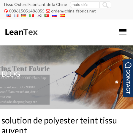
Tissu Oxford Fabricant de la Chine
008615051486055
order@china-fabrics.net


BLOG
»
Blog

solution de polyester teint tissu
auvent