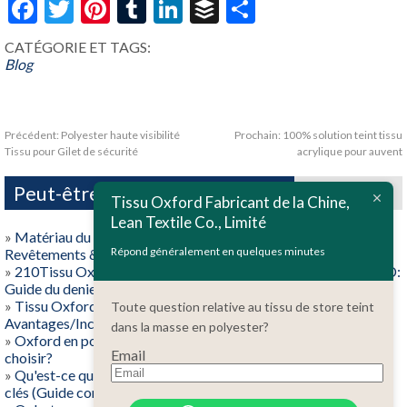
Facebook
Twitter
Pinterest
Tumblr
LinkedIn
Buffer
Share
CATÉGORIE ET ​​TAGS:
Blog
Précédent:
Polyester haute visibilité
Prochain:
100% solution teint tissu
Tissu pour Gilet de sécurité
acrylique pour auvent
Peut-être que vous aimez aussi
Tissu Oxford Fabricant de la Chine,
Lean Textile Co., Limité
»
Matériau du tissu Oxford expliqué: Espèces, Spécifications,
Répond généralement en quelques minutes
Revêtements & Meilleures utilisations (Guide de l'acheteur)
»
210Tissu Oxford D/300D/420D/600D/900D/1200D/1680D:
Guide du denier pour les acheteurs
»
Tissu Oxford enduit de PU ou de PVC: Différences,
Toute question relative au tissu de store teint
Avantages/Inconvénients & Meilleures utilisations
dans la masse en polyester?
»
Oxford en polyester ou Oxford en nylon: Lequel devriez-vous
Email
choisir?
»
Qu'est-ce que le tissu Oxford? Tisser, Matériels, et avantages
clés (Guide complet)