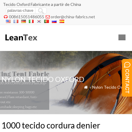
Tecido Oxford Fabricante a partir de China
008615051486055
order@china-fabrics.net


NYLON TECIDO OXFORD
»
Nylon Tecido Oxford

1000 tecido cordura denier