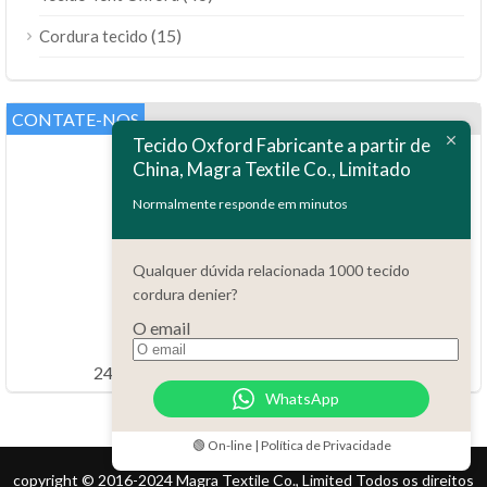
(15)
Cordura tecido
CONTATE-NOS
Tecido Oxford Fabricante a partir de
China, Magra Textile Co., Limitado
Normalmente responde em minutos
Qualquer dúvida relacionada 1000 tecido
Questões?
cordura denier?
86.15051486055
O email
order@china-fabrics.net
24 horas todos os dias 7 dias por semana
WhatsApp
🟢 On-line | Política de Privacidade
copyright © 2016-2024 Magra Textile Co., Limited Todos os direitos