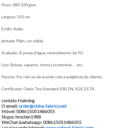
Peso: 280-320 gsm
Largura: 150 cm
Estilo: Avião
pintado Plain, cor sólida
Acabado: À prova d'água, revestimento de PU
Uso: Bolsas, sapatos, terno Locomotive， etc.
Pacote: Por rolo ou de acordo com a exigência do cliente.
Certificado: Oeko-Tex Standard 100, EN, SGS, ESTÁ.
contato Haiming
O email:
order@china-fabrics.net
Móvel: 008615051486055
Skype: hmchen1988
WeChat &whatsapp: 008615051486055
Local na rede Internet:
www.oxford-fabric.com