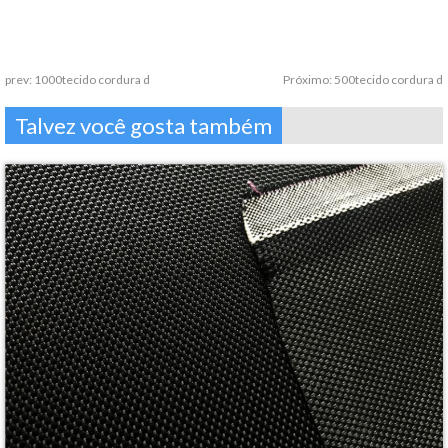
prev:
1000tecido cordura d
Próximo:
500tecido cordura d
Talvez você gosta também