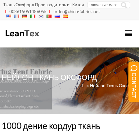
Ткань Оксфорд Производитель из Китая
008615051486055
order@china-fabrics.net


НЕЙЛОН ТКАНЬ ОКСФОРД
»
Нейлон Ткань Оксфорд

1000 дение кордур ткань