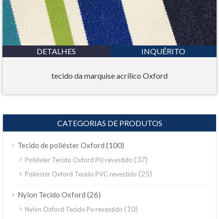
DETALHES
INQUÉRITO
tecido da marquise acrílico Oxford
CATEGORIAS DE PRODUTOS
(100)
Tecido de poliéster Oxford
(37)
Poliéster Tecido Oxford PU revestido
(25)
Poliéster Oxford Tecido PVC revestido
(26)
Nylon Tecido Oxford
(10)
Nylon Oxford Tecido Pu revestido