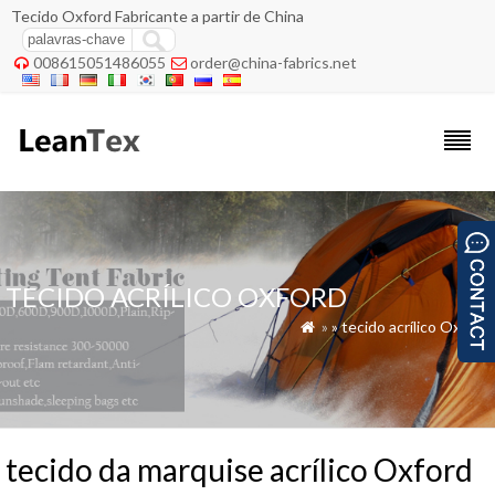
Tecido Oxford Fabricante a partir de China
008615051486055
order@china-fabrics.net


TECIDO ACRÍLICO OXFORD
»
»
tecido acrílico Oxford

tecido da marquise acrílico Oxford