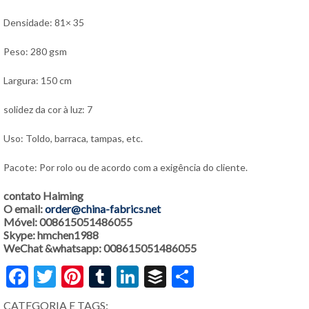
Densidade: 81× 35
Peso: 280 gsm
Largura: 150 cm
solidez da cor à luz: 7
Uso: Toldo, barraca, tampas, etc.
Pacote: Por rolo ou de acordo com a exigência do cliente.
contato Haiming
O email:
order@china-fabrics.net
Móvel: 008615051486055
Skype: hmchen1988
WeChat &whatsapp: 008615051486055
Facebook
Twitter
Pinterest
Tumblr
LinkedIn
Buffer
Share
CATEGORIA E TAGS: