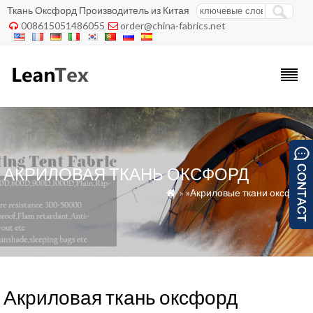
Ткань Оксфорд Производитель из Китая
008615051486055
order@china-fabrics.net


АКРИЛОВАЯ ТКАНЬ ОКСФОРД
»
»Акриловые ткани оксфорд

Акриловая ткань оксфорд