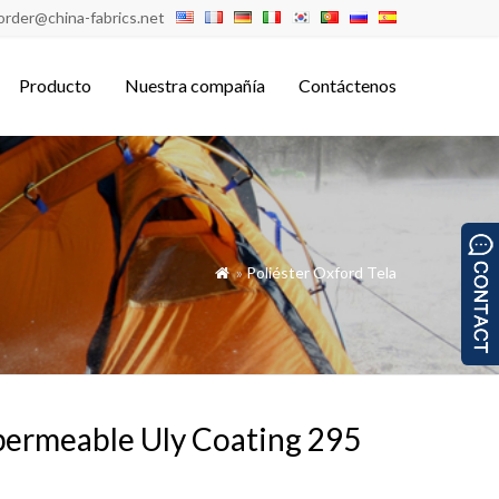
order@china-fabrics.net
Producto
Nuestra compañía
Contáctenos
»
Poliéster Oxford Tela

permeable Uly Coating 295