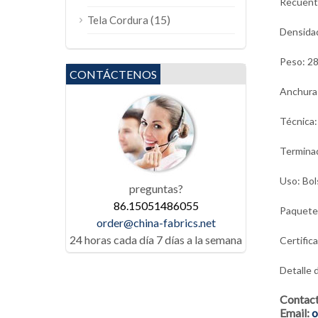
Recuent
(15)
Tela Cordura
Densida
Peso: 2
CONTÁCTENOS
Anchura
Técnica:
Terminad
Uso: Bol
preguntas?
86.15051486055
Paquete: 
order@china-fabrics.net
24 horas cada día 7 días a la semana
Certific
Detalle d
Contac
Email:
o