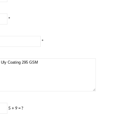
*
*
5 + 9 = ?