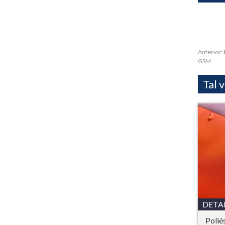
Anterior:
GSM
Tal 
DETA
Polié