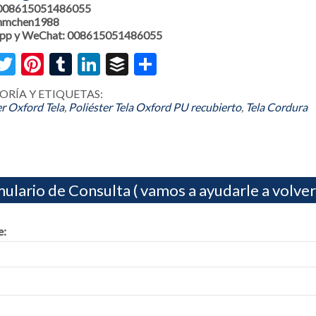
 008615051486055
 hmchen1988
pp y WeChat: 008615051486055
acebook
Twitter
Pinterest
Tumblr
LinkedIn
Buffer
Share
ORÍA Y ETIQUETAS:
er Oxford Tela
,
Poliéster Tela Oxford PU recubierto
,
Tela Cordura
ulario de Consulta ( vamos a ayudarle a volver
: