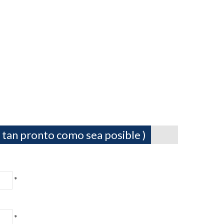
 tan pronto como sea posible )
*
*