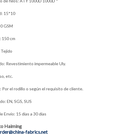
o de hilos: ATY 1000D 1000D *
d: 15*10
80 GSM
: 150 cm
 Tejido
o: Revestimiento impermeable Uly.
so, etc.
Por el rodillo o según el requisito de cliente.
ado: EN, SGS, SUS
e Envio: 15 días a 30 días
to Haiming
rder@china-fabrics.net