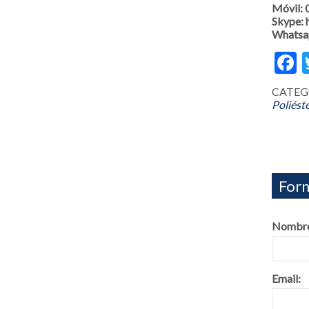
Móvil:
Skype:
Whatsa
F
CATEG
Poliést
Form
Nombre
Email: