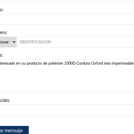
o:
ero:
e:
ción: