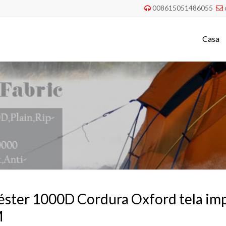
008615051486055


Casa
éster 1000D Cordura Oxford tela im
M