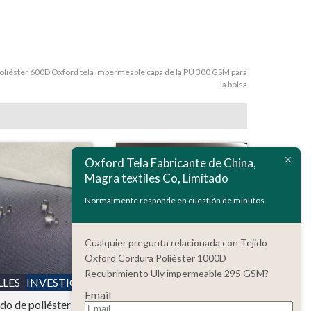
oliéster 600D Oxford tela impermeable capa de la PU 300 GSM para
la bolsa
Oxford Tela Fabricante de China,
Magra textiles Co, Limitado
Normalmente responde en cuestión de minutos.
Cualquier pregunta relacionada con Tejido
Oxford Cordura Poliéster 1000D
Recubrimiento Uly impermeable 295 GSM?
LLES
INVESTIGACIÓN
DETALLES
INVESTIGACIÓN
Email
ido de poliéster
Poliéster 150D Ripstop