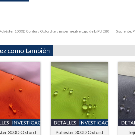
Poliéster 1000D Cordura Oxford tela impermeable capa de la PU 280
Siguiente:
P
vez como también
LLES
INVESTIGACIÓN
DETALLES
INVESTIGACIÓN
DETA
ster 300D Oxford
Poliéster 300D Oxford
Tej