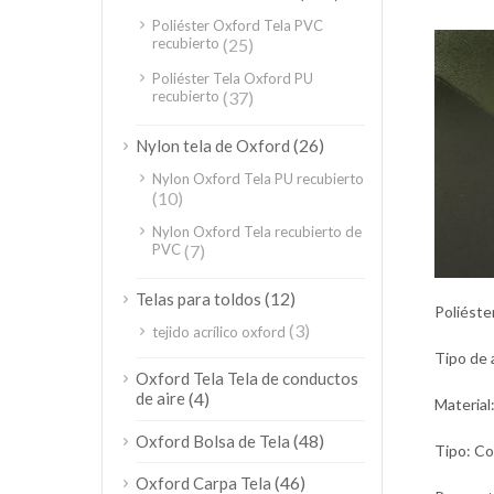
Poliéster Oxford Tela PVC
recubierto
(25)
Poliéster Tela Oxford PU
recubierto
(37)
(26)
Nylon tela de Oxford
Nylon Oxford Tela PU recubierto
(10)
Nylon Oxford Tela recubierto de
PVC
(7)
(12)
Telas para toldos
Poliéste
(3)
tejido acrílico oxford
Tipo de 
Oxford Tela Tela de conductos
de aire
(4)
Material
(48)
Oxford Bolsa de Tela
Tipo: Co
(46)
Oxford Carpa Tela