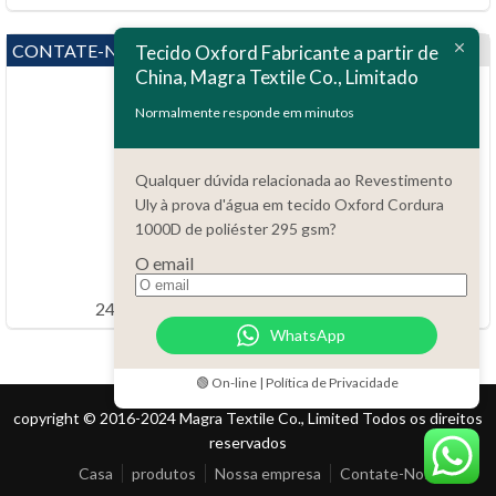
CONTATE-NOS
Tecido Oxford Fabricante a partir de
China, Magra Textile Co., Limitado
Normalmente responde em minutos
Qualquer dúvida relacionada ao Revestimento
Uly à prova d'água em tecido Oxford Cordura
Questões?
1000D de poliéster 295 gsm?
86.15051486055
O email
order@china-fabrics.net
24 horas todos os dias 7 dias por semana
WhatsApp
🟢 On-line | Política de Privacidade
copyright © 2016-2024 Magra Textile Co., Limited Todos os direitos
reservados
Casa
produtos
Nossa empresa
Contate-Nos