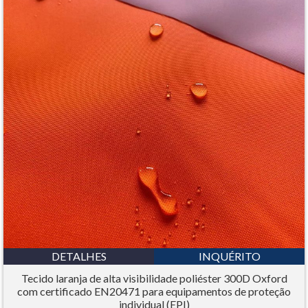
DETALHES
INQUÉRITO
Tecido laranja de alta visibilidade poliéster 300D Oxford
com certificado EN20471 para equipamentos de proteção
individual (EPI)