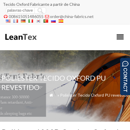
Tecido Oxford Fabricante a partir de China
008615051486055
order@china-fabrics.net


POLIÉSTER TECIDO OXFORD PU
REVESTIDO
»
»
Poliéster Tecido Oxford PU revestido
