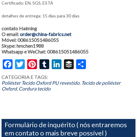
Certificado: EN, SGS, ESTÁ
detalhes de entrega: 15 dias para 30 dias
contato Haiming
O email:
order@china-fabrics.net
Móvel: 008615051486055
Skype: hmchen1988
Whatsapp e WeChat: 008615051486055
Facebook
Twitter
Pinterest
Tumblr
LinkedIn
Buffer
Share
CATEGORIA E TAGS:
Poliéster Tecido Oxford PU revestido
,
Tecido de poliéster
Oxford
,
Cordura tecido
Formulário de inquérito ( nós entraremos
em contato o mais breve possível )