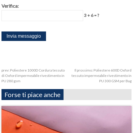
Verifica:
3 + 6 = ?
prev:
Poliestere 1000D Cordura tessuto
Il prossimo:
Poliestere 600D Oxford
di Oxford impermeabile rivestimento in
tessuto impermeabile rivestimento in
PU 280 gsm
PU 300 GSM per Bag
Forse ti piace anche