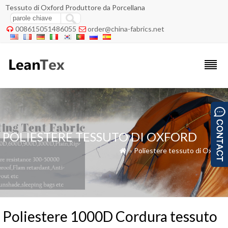
Tessuto di Oxford Produttore da Porcellana
008615051486055
order@china-fabrics.net


POLIESTERE TESSUTO DI OXFORD
»
Poliestere tessuto di Oxford

Poliestere 1000D Cordura tessuto