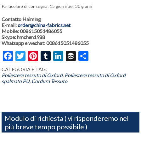
Particolare di consegna: 15 giorni per 30 giorni
Contatto Haiming
E-mail:
order@china-fabrics.net
Mobile: 008615051486055
Skype: hmchen1988
Whatsapp e wechat: 008615051486055
Facebook
Twitter
Pinterest
Tumblr
LinkedIn
Buffer
Share
CATEGORIA E TAG:
Poliestere tessuto di Oxford
,
Poliestere tessuto di Oxford
spalmato PU
,
Cordura Tessuto
Modulo di richiesta ( vi risponderemo nel
più breve tempo possibile )