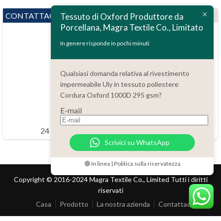
CONTATTACI
Tessuto di Oxford Produttore da
Porcellana, Magra Textile Co., Limitato
In genere risponde in pochi minuti
Qualsiasi domanda relativa al rivestimento
impermeabile Uly in tessuto poliestere
Domande?
Cordura Oxford 1000D 295 gsm?
86.15051486055
E-mail
order@china-fabrics.net
24 ore ogni giorno 7 giorni ogni settimana
Scrivici su WhatsApp
🟢 In linea | Politica sulla riservatezza
Copyright © 2016-2024 Magra Textile Co., Limited Tutti i diritti
riservati
Casa
Prodotto
La nostra azienda
Contattaci