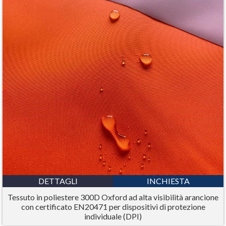
DETTAGLI
INCHIESTA
Tessuto in poliestere 300D Oxford ad alta visibilità arancione
con certificato EN20471 per dispositivi di protezione
individuale (DPI)