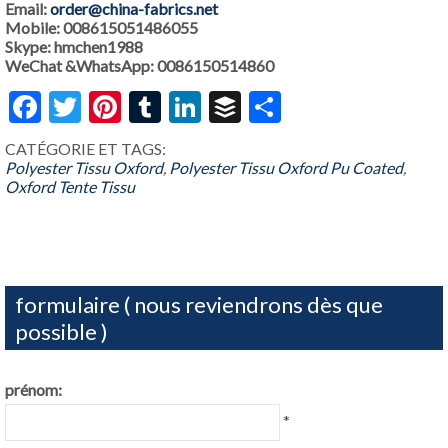
Email:
order@china-fabrics.net
Mobile: 008615051486055
Skype: hmchen1988
WeChat &WhatsApp: 0086150514860
Facebook
Twitter
Pinterest
Tumblr
LinkedIn
Buffer
Share
CATÉGORIE ET ​​TAGS:
Polyester Tissu Oxford
,
Polyester Tissu Oxford Pu Coated
,
Oxford Tente Tissu
formulaire ( nous reviendrons dès que
possible )
prénom:
*