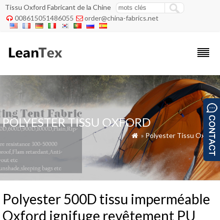
Tissu Oxford Fabricant de la Chine
008615051486055
order@china-fabrics.net


POLYESTER TISSU OXFORD
»
Polyester Tissu Oxford

Polyester 500D tissu imperméable
Oxford ignifuge revêtement PU