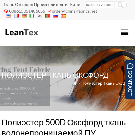
Ткань Оксфорд Производитель из Китая
008615051486055
order@china-fabrics.net


ПОЛИЭСТЕР ТКАНЬ ОКСФОРД
»
Полиэстер Ткань Оксфорд

Полиэстер 500D Оксфорд ткань
водонепроницаемой ПУ