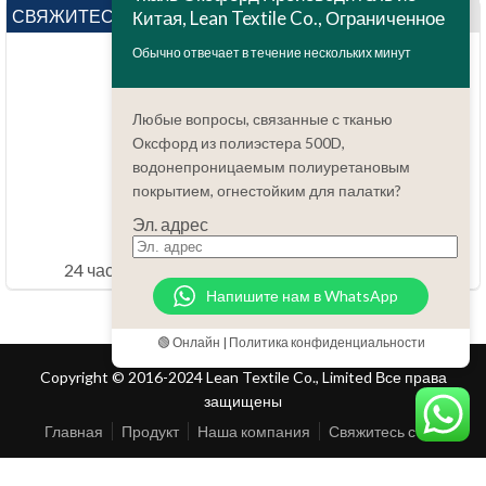
СВЯЖИТЕСЬ С НАМИ
Китая, Lean Textile Co., Ограниченное
Обычно отвечает в течение нескольких минут
Любые вопросы, связанные с тканью
Оксфорд из полиэстера 500D,
водонепроницаемым полиуретановым
покрытием, огнестойким для палатки?
Вопросов?
86.15051486055
Эл. адрес
order@china-fabrics.net
24 часов каждый день 7 дней каждую неделю
Напишите нам в WhatsApp
🟢 Онлайн | Политика конфиденциальности
Copyright © 2016-2024 Lean Textile Co., Limited Все права
защищены
Главная
Продукт
Наша компания
Свяжитесь с нами