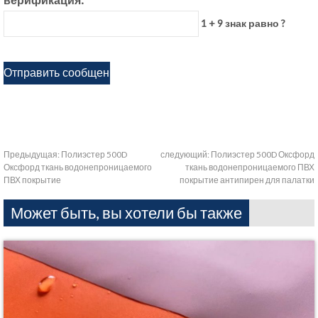
1 + 9 знак равно ?
Предыдущая:
Полиэстер 500D
следующий:
Полиэстер 500D Оксфорд
Оксфорд ткань водонепроницаемого
ткань водонепроницаемого ПВХ
ПВХ покрытие
покрытие антипирен для палатки
Может быть, вы хотели бы также