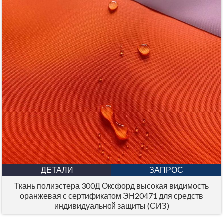
ДЕТАЛИ
ЗАПРОС
Ткань полиэстера 300Д Оксфорд высокая видимость
оранжевая с сертификатом ЭН20471 для средств
индивидуальной защиты (СИЗ)