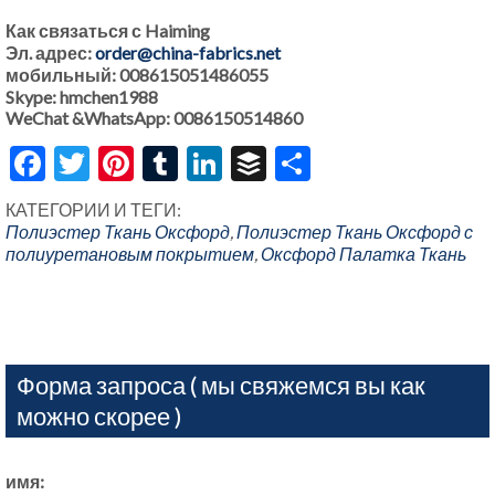
Как связаться с Haiming
Эл. адрес:
order@china-fabrics.net
мобильный: 008615051486055
Skype: hmchen1988
WeChat &WhatsApp: 0086150514860
Facebook
Twitter
Pinterest
Tumblr
LinkedIn
Buffer
Share
КАТЕГОРИИ И ТЕГИ:
Полиэстер Ткань Оксфорд
,
Полиэстер Ткань Оксфорд с
полиуретановым покрытием
,
Оксфорд Палатка Ткань
Форма запроса ( мы свяжемся вы как
можно скорее )
имя: