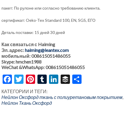
пакет: По рулоне или согласно требованию клиента.
сертификат: Oeko-Tex Standard 100, EN, SGS, ЕГО
Деталь поставки: 15 дней 30 дней
Как связаться с Haiming
Эл. адрес:
haiming@leantex.com
мобильный: 008615051486055
Skype: hmchen1988
WeChat &WhatsApp: 008615051486055
Facebook
Twitter
Pinterest
Tumblr
LinkedIn
Buffer
Share
КАТЕГОРИИ И ТЕГИ:
Нейлон Оксфорд ткань с полиуретановым покрытием
,
Нейлон Ткань Оксфорд