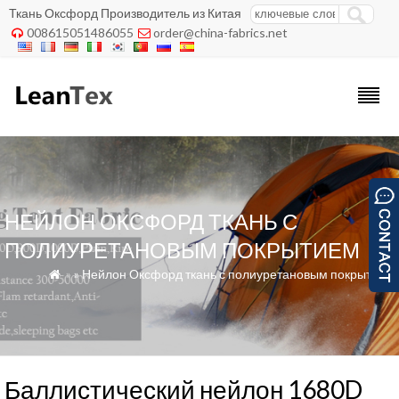
Ткань Оксфорд Производитель из Китая
008615051486055
order@china-fabrics.net


НЕЙЛОН ОКСФОРД ТКАНЬ С
ПОЛИУРЕТАНОВЫМ ПОКРЫТИЕМ
»
»
Нейлон Оксфорд ткань с полиуретановым покрытием

Баллистический нейлон 1680D