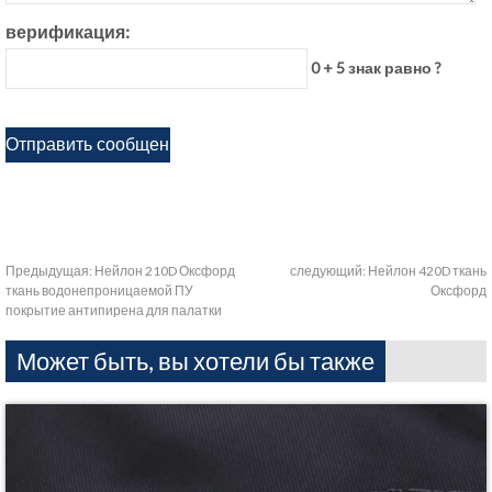
верификация:
0 + 5 знак равно ?
Предыдущая:
Нейлон 210D Оксфорд
следующий:
Нейлон 420D ткань
ткань водонепроницаемой ПУ
Оксфорд
покрытие антипирена для палатки
Может быть, вы хотели бы также