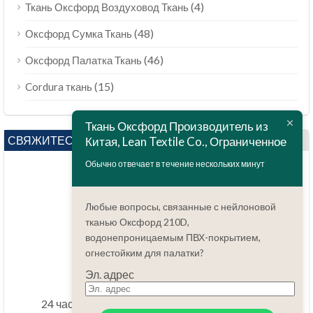
(4)
Ткань Оксфорд Воздуховод Ткань
(48)
Оксфорд Сумка Ткань
(46)
Оксфорд Палатка Ткань
(15)
Cordura ткань
Ткань Оксфорд Производитель из
СВЯЖИТЕСЬ С НАМИ
Китая, Lean Textile Co., Ограниченное
Обычно отвечает в течение нескольких минут
Любые вопросы, связанные с нейлоновой
тканью Оксфорд 210D,
водонепроницаемым ПВХ-покрытием,
огнестойким для палатки?
Вопросов?
86.15051486055
Эл. адрес
order@china-fabrics.net
24 часов каждый день 7 дней каждую неделю