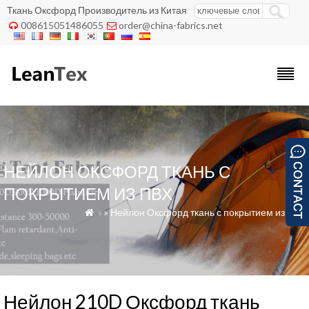
Ткань Оксфорд Производитель из Китая
008615051486055
order@china-fabrics.net


НЕЙЛОН ОКСФОРД ТКАНЬ С
ПОКРЫТИЕМ ИЗ ПВХ
»
»
Нейлон Оксфорд ткань с покрытием из ПВХ

Нейлон 210D Оксфорд ткань