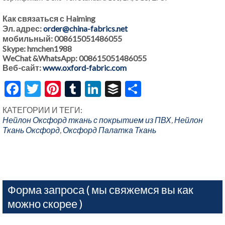
Как связаться с Haiming
Эл. адрес:
order@china-fabrics.net
мобильный: 008615051486055
Skype: hmchen1988
WeChat &WhatsApp: 008615051486055
Веб-сайт:
www.oxford-fabric.com
Facebook
Twitter
Pinterest
Tumblr
LinkedIn
Buffer
Share
КАТЕГОРИИ И ТЕГИ:
Нейлон Оксфорд ткань с покрытием из ПВХ
,
Нейлон
Ткань Оксфорд
,
Оксфорд Палатка Ткань
Форма запроса ( мы свяжемся вы как
можно скорее )