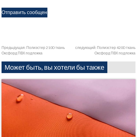
Предыдущая:
Полиэстер 210D ткань
следующий:
Полиэстер 420D ткань
Оксфорд ПВХ подложка
Оксфорд ПВХ подложка
Может быть, вы хотели бы также