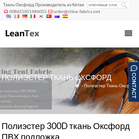
Ткань Оксфорд Производитель из Китая
008615051486055
order@china-fabrics.net


ПОЛИЭСТЕР ТКАНЬ ОКСФОРД
»
Полиэстер Ткань Оксфорд

Полиэстер 300D ткань Оксфорд
ПВХ подложка