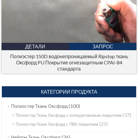
ДЕТАЛИ
ЗАПРОС
Полиэстер 150D водонепроницаемый Ripstop ткань
Оксфорд PU Покрытие огнезащитным CPAI-84
стандарта
КАТЕГОРИИ ПРОДУКТА
(100)
Полиэстер Ткань Оксфорд
(37)
Полиэстер Ткань Оксфорд с полиуретановым покрытием
(25)
Полиэстер Ткань Оксфорд с ПВХ покрытием
(26)
Нейлон Ткань Оксфорд