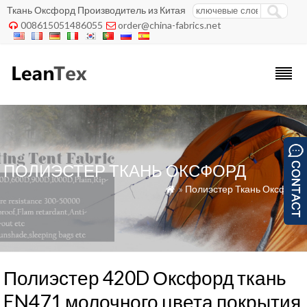
Ткань Оксфорд Производитель из Китая
008615051486055
order@china-fabrics.net


ПОЛИЭСТЕР ТКАНЬ ОКСФОРД
»
Полиэстер Ткань Оксфорд

Полиэстер 420D Оксфорд ткань
EN471 молочного цвета покрытия